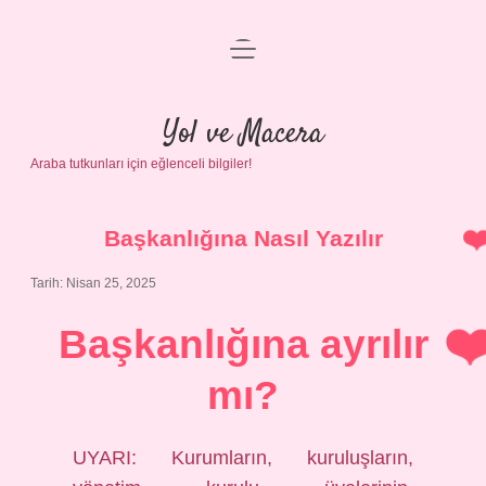
menüyü
Anasayfa
aç
Gizlilik Politikası
Yol ve Macera
Araba tutkunları için eğlenceli bilgiler!
Yasal Uyarı
Hakkımızda
Başkanlığına Nasıl Yazılır
Tarih: Nisan 25, 2025
Başkanlığına ayrılır
mı?
UYARI: Kurumların, kuruluşların,