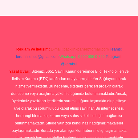
asino
ilbet yeni giriş
Betexper giriş adresi güncellendi
betexper.xy
Reklam ve İletişim:
E-mail:
backlinkpaneli@gmail.com
Teams:
forumhizmeti@gmail.com
Whatsapp: 0262 606 0 726
Telegram:
@karabul
Yasal Uyarı:
Sitemiz, 5651 Sayılı Kanun gereğince Bilgi Teknolojileri ve
İletişim Kurumu (BTK) tarafından onaylanmış bir Yer Sağlayıcı olarak
hizmet vermektedir. Bu nedenle, sitedeki içerikleri proaktif olarak
denetleme veya araştırma yükümlülüğümüz bulunmamaktadır. Ancak,
üyelerimiz yazdıkları içeriklerin sorumluluğunu taşımakta olup, siteye
üye olarak bu sorumluluğu kabul etmiş sayılırlar. Bu internet sitesi,
herhangi bir marka, kurum veya şahıs şirketi ile hiçbir bağlantısı
bulunmamaktadır. Sitede yalnızca kendi hazırladığımız makaleler
paylaşılmaktadır. Burada yer alan içerikler haber niteliği taşımamakta