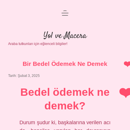
menüyü
Anasayfa
aç
Gizlilik Politikası
Yol ve Macera
Araba tutkunları için eğlenceli bilgiler!
Yasal Uyarı
Hakkımızda
Bir Bedel Ödemek Ne Demek
Tarih: Şubat 3, 2025
Bedel ödemek ne
demek?
Durum şudur ki, başkalarına verilen acı