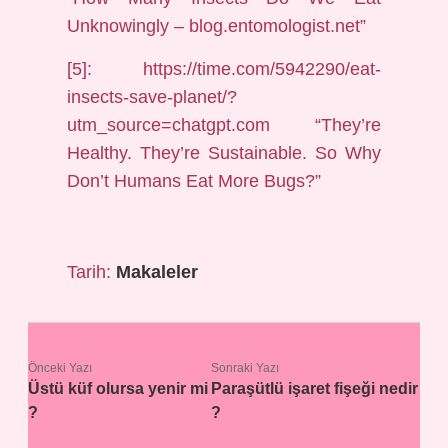
Unknowingly – blog.entomologist.net”
[5]: https://time.com/5942290/eat-
insects-save-planet/?
utm_source=chatgpt.com “They’re
Healthy. They’re Sustainable. So Why
Don’t Humans Eat More Bugs?”
Tarih:
Makaleler
Önceki Yazı
Sonraki Yazı
Üstü küf olursa yenir mi
Paraşütlü işaret fişeği nedir
?
?