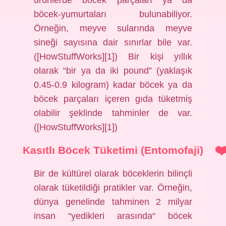
ürünlerde böcek parçaları ya da
böcek‑yumurtaları bulunabiliyor.
Örneğin, meyve sularında meyve
sineği sayısına dair sınırlar bile var.
([HowStuffWorks][1]) Bir kişi yıllık
olarak “bir ya da iki pound” (yaklaşık
0.45‑0.9 kilogram) kadar böcek ya da
böcek parçaları içeren gıda tüketmiş
olabilir şeklinde tahminler de var.
([HowStuffWorks][1])
Kasıtlı Böcek Tüketimi (Entomofaji)
Bir de kültürel olarak böceklerin bilinçli
olarak tüketildiği pratikler var. Örneğin,
dünya genelinde tahminen 2 milyar
insan “yedikleri arasında“ böcek