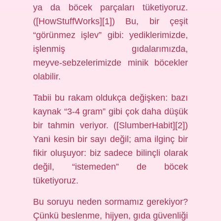
ya da böcek parçaları tüketiyoruz.
([HowStuffWorks][1]) Bu, bir çeşit
“görünmez işlev” gibi: yediklerimizde,
işlenmiş gıdalarımızda,
meyve‑sebzelerimizde minik böcekler
olabilir.
Tabii bu rakam oldukça değişken: bazı
kaynak “3‑4 gram” gibi çok daha düşük
bir tahmin veriyor. ([SlumberHabit][2])
Yani kesin bir sayı değil; ama ilginç bir
fikir oluşuyor: biz sadece bilinçli olarak
değil, “istemeden” de böcek
tüketiyoruz.
Bu soruyu neden sormamız gerekiyor?
Çünkü beslenme, hijyen, gıda güvenliği