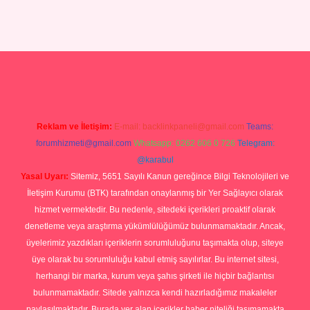
ino
ilbet yeni giriş
Betexper giriş adresi güncellendi
betexper.xyz
hi
Reklam ve İletişim:
E-mail:
backlinkpaneli@gmail.com
Teams:
forumhizmeti@gmail.com
Whatsapp: 0262 606 0 726
Telegram:
@karabul
Yasal Uyarı:
Sitemiz, 5651 Sayılı Kanun gereğince Bilgi Teknolojileri ve
İletişim Kurumu (BTK) tarafından onaylanmış bir Yer Sağlayıcı olarak
hizmet vermektedir. Bu nedenle, sitedeki içerikleri proaktif olarak
denetleme veya araştırma yükümlülüğümüz bulunmamaktadır. Ancak,
üyelerimiz yazdıkları içeriklerin sorumluluğunu taşımakta olup, siteye
üye olarak bu sorumluluğu kabul etmiş sayılırlar. Bu internet sitesi,
herhangi bir marka, kurum veya şahıs şirketi ile hiçbir bağlantısı
bulunmamaktadır. Sitede yalnızca kendi hazırladığımız makaleler
paylaşılmaktadır. Burada yer alan içerikler haber niteliği taşımamakta