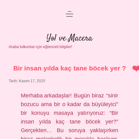
menüyü
Anasayfa
aç
Gizlilik Politikası
Yol ve Macera
Araba tutkunları için eğlenceli bilgiler!
Yasal Uyarı
Hakkımızda
Bir insan yılda kaç tane böcek yer ?
Tarih: Kasım 17, 2025
Merhaba arkadaşlar! Bugün biraz “sinir
bozucu ama bir o kadar da büyüleyici”
bir konuyu masaya yatırıyoruz: “Bir
insan yılda kaç tane böcek yer?”
Gerçekten… Bu soruya yaklaşırken