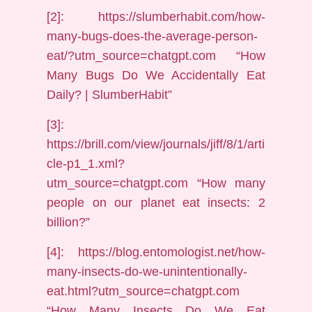
[2]: https://slumberhabit.com/how-
many-bugs-does-the-average-person-
eat/?utm_source=chatgpt.com “How
Many Bugs Do We Accidentally Eat
Daily? | SlumberHabit”
[3]:
https://brill.com/view/journals/jiff/8/1/arti
cle-p1_1.xml?
utm_source=chatgpt.com “How many
people on our planet eat insects: 2
billion?”
[4]: https://blog.entomologist.net/how-
many-insects-do-we-unintentionally-
eat.html?utm_source=chatgpt.com
“How Many Insects Do We Eat