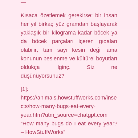
—
Kısaca özetlemek gerekirse: bir insan
her yıl birkaç yüz gramdan başlayarak
yaklaşık bir kilograma kadar böcek ya
da böcek parçaları içeren gıdaları
olabilir; tam sayı kesin değil ama
konunun beslenme ve kültürel boyutları
oldukça ilginç. Siz ne
düşünüyorsunuz?
[1]:
https://animals.howstuffworks.com/inse
cts/how-many-bugs-eat-every-
year.htm?utm_source=chatgpt.com
“How many bugs do I eat every year?
– HowStuffWorks”