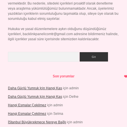
vermektedir. Bu nedenle, sitedeki içerikleri proaktif olarak denetleme
veya araştırma yükümlülüğümüz bulunmamaktadır. Ancak, üyelerimiz
yazdıkları içeriklerin sorumluluğunu taşımakta olup, siteye üye olarak bu
sorumluluğu kabul etmiş sayılırlar.
Hukuka ve yasal düzenlemelere aykırı olduğunu düşündüğünüz
içerikleri,
backlinkpanelicomtr@gmail.com
adresine bildirmeniz halinde,
ilgili içerikler yasal süre içerisinde sitemizden kaldırılacaktır.
Arama
Son yorumlar
Daha Güçlü Yumruk Için Hangi Kas
için
admin
Daha Güçlü Yumruk Için Hangi Kas
için
Defne
Hangi Esmalar Çekilmez
için
admin
Hangi Esmalar Çekilmez
için
Selma
İStanbul Büyükçekmece Nereye Bağlı
için
admin