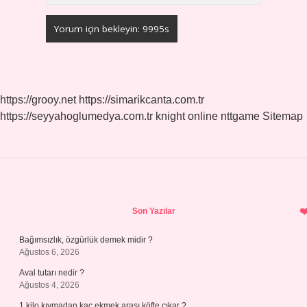
https://grooy.net
https://simarikcanta.com.tr
https://seyyahoglumedya.com.tr
knight online
nttgame
Sitemap
Sidebar
Son Yazılar
Bağımsızlık, özgürlük demek midir ?
Ağustos 6, 2026
Aval tutarı nedir ?
Ağustos 4, 2026
1 kilo kıymadan kaç ekmek arası köfte çıkar ?