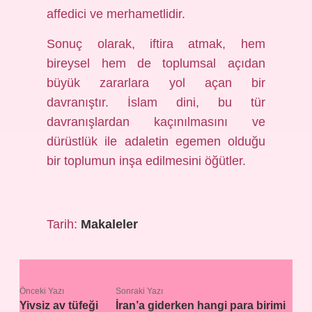
affedici ve merhametlidir.
Sonuç olarak, iftira atmak, hem
bireysel hem de toplumsal açıdan
büyük zararlara yol açan bir
davranıştır. İslam dini, bu tür
davranışlardan kaçınılmasını ve
dürüstlük ile adaletin egemen olduğu
bir toplumun inşa edilmesini öğütler.
Tarih:
Makaleler
Önceki Yazı
Sonraki Yazı
Yivsiz av tüfeği
İran’a giderken hangi para birimi