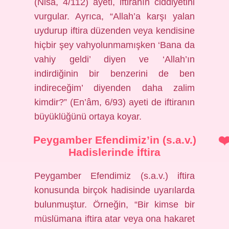
(Nisâ, 4/112) ayeti, iftiranın ciddiyetini
vurgular. Ayrıca, “Allah’a karşı yalan
uydurup iftira düzenden veya kendisine
hiçbir şey vahyolunmamışken ‘Bana da
vahiy geldi’ diyen ve ‘Allah’ın
indirdiğinin bir benzerini de ben
indireceğim’ diyenden daha zalim
kimdir?” (En’âm, 6/93) ayeti de iftiranın
büyüklüğünü ortaya koyar.
Peygamber Efendimiz’in (s.a.v.)
Hadislerinde İftira
Peygamber Efendimiz (s.a.v.) iftira
konusunda birçok hadisinde uyarılarda
bulunmuştur. Örneğin, “Bir kimse bir
müslümana iftira atar veya ona hakaret