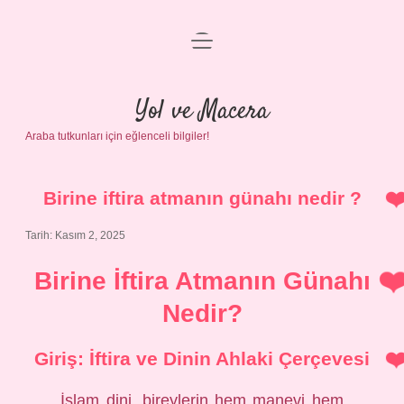
menüyü
Anasayfa
aç
Gizlilik Politikası
Yol ve Macera
Araba tutkunları için eğlenceli bilgiler!
Yasal Uyarı
Hakkımızda
Birine iftira atmanın günahı nedir ?
Tarih: Kasım 2, 2025
Birine İftira Atmanın Günahı
Nedir?
Giriş: İftira ve Dinin Ahlaki Çerçevesi
İslam dini, bireylerin hem manevi hem