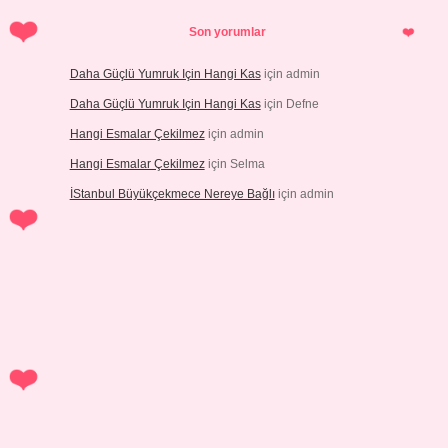
Son yorumlar
Daha Güçlü Yumruk Için Hangi Kas
için
admin
Daha Güçlü Yumruk Için Hangi Kas
için
Defne
Hangi Esmalar Çekilmez
için
admin
Hangi Esmalar Çekilmez
için
Selma
İStanbul Büyükçekmece Nereye Bağlı
için
admin