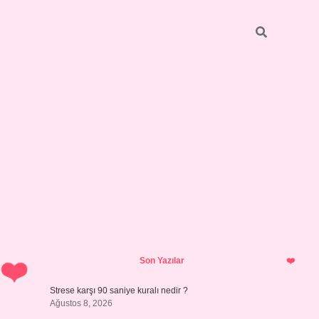
Sidebar
betci
bonus veren bahis siteleri
ilbet casino
i
Son Yazılar
Strese karşı 90 saniye kuralı nedir ?
Ağustos 8, 2026