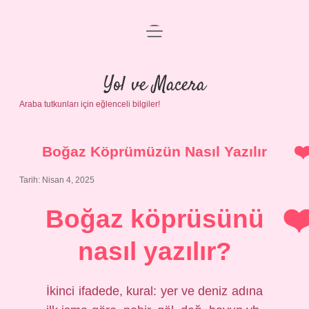
menüyü
Anasayfa
aç
Gizlilik Politikası
Yol ve Macera
Araba tutkunları için eğlenceli bilgiler!
Yasal Uyarı
Hakkımızda
Boğaz Köprümüzün Nasıl Yazılır
Tarih: Nisan 4, 2025
Boğaz köprüsünü
nasıl yazılır?
İkinci ifadede, kural: yer ve deniz adına