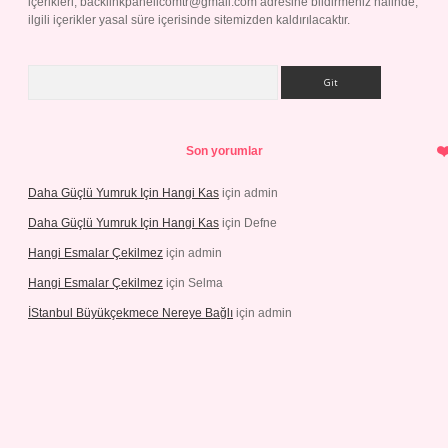
içerikleri,
backlinkpanelicomtr@gmail.com
adresine bildirmeniz halinde,
ilgili içerikler yasal süre içerisinde sitemizden kaldırılacaktır.
Arama
Son yorumlar
Daha Güçlü Yumruk Için Hangi Kas
için
admin
Daha Güçlü Yumruk Için Hangi Kas
için
Defne
Hangi Esmalar Çekilmez
için
admin
Hangi Esmalar Çekilmez
için
Selma
İStanbul Büyükçekmece Nereye Bağlı
için
admin