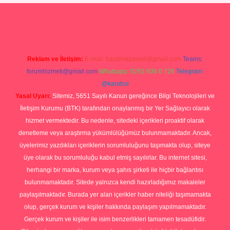
no
ilbet yeni giriş
Betexper giriş adresi güncellendi
betexper.xyz
hi
Reklam ve İletişim:
E-mail:
backlinkpaneli@gmail.com
Teams:
forumhizmeti@gmail.com
Whatsapp: 0262 606 0 726
Telegram:
@karabul
Yasal Uyarı:
Sitemiz, 5651 Sayılı Kanun gereğince Bilgi Teknolojileri ve
İletişim Kurumu (BTK) tarafından onaylanmış bir Yer Sağlayıcı olarak
hizmet vermektedir. Bu nedenle, sitedeki içerikleri proaktif olarak
denetleme veya araştırma yükümlülüğümüz bulunmamaktadır. Ancak,
üyelerimiz yazdıkları içeriklerin sorumluluğunu taşımakta olup, siteye
üye olarak bu sorumluluğu kabul etmiş sayılırlar. Bu internet sitesi,
herhangi bir marka, kurum veya şahıs şirketi ile hiçbir bağlantısı
bulunmamaktadır. Sitede yalnızca kendi hazırladığımız makaleler
paylaşılmaktadır. Burada yer alan içerikler haber niteliği taşımamakta
olup, gerçek kurum ve kişiler hakkında paylaşım yapılmamaktadır.
Gerçek kurum ve kişiler ile isim benzerlikleri tamamen tesadüfidir.