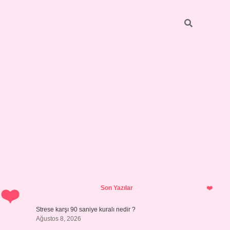
Sidebar
betci
bonus veren bahis siteleri
ilbet casin
Son Yazılar
Strese karşı 90 saniye kuralı nedir ?
Ağustos 8, 2026