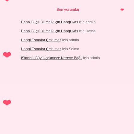
Son yorumlar
Daha Güçlü Yumruk Için Hangi Kas
için
admin
Daha Güçlü Yumruk Için Hangi Kas
için
Defne
Hangi Esmalar Çekilmez
için
admin
Hangi Esmalar Çekilmez
için
Selma
İStanbul Büyükçekmece Nereye Bağlı
için
admin