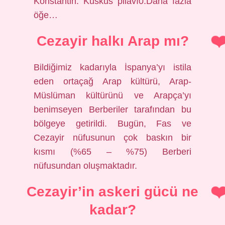
Konstantin. Kuskus pilavı0.Daha fazla
öğe…
Cezayir halkı Arap mı?
Bildiğimiz kadarıyla İspanya’yı istila
eden ortaçağ Arap kültürü, Arap-
Müslüman kültürünü ve Arapça’yı
benimseyen Berberiler tarafından bu
bölgeye getirildi. Bugün, Fas ve
Cezayir nüfusunun çok baskın bir
kısmı (%65 – %75) Berberi
nüfusundan oluşmaktadır.
Cezayir’in askeri gücü ne
kadar?