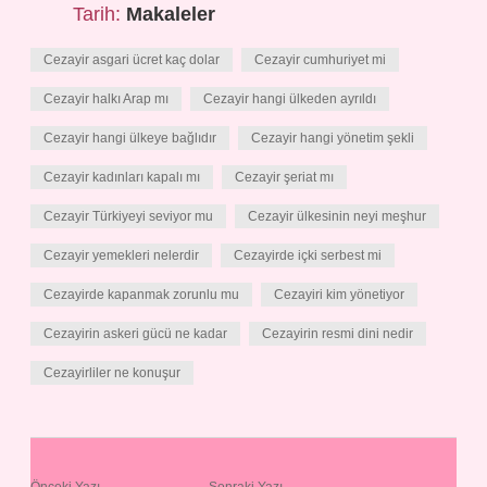
Tarih:
Makaleler
Cezayir asgari ücret kaç dolar
Cezayir cumhuriyet mi
Cezayir halkı Arap mı
Cezayir hangi ülkeden ayrıldı
Cezayir hangi ülkeye bağlıdır
Cezayir hangi yönetim şekli
Cezayir kadınları kapalı mı
Cezayir şeriat mı
Cezayir Türkiyeyi seviyor mu
Cezayir ülkesinin neyi meşhur
Cezayir yemekleri nelerdir
Cezayirde içki serbest mi
Cezayirde kapanmak zorunlu mu
Cezayiri kim yönetiyor
Cezayirin askeri gücü ne kadar
Cezayirin resmi dini nedir
Cezayirliler ne konuşur