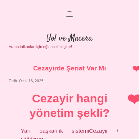
menüyü
Anasayfa
aç
Gizlilik Politikası
Yol ve Macera
Araba tutkunları için eğlenceli bilgiler!
Yasal Uyarı
Hakkımızda
Cezayirde Şeriat Var Mı
Tarih: Ocak 16, 2025
Cezayir hangi
yönetim şekli?
Yarı başkanlık sistemiCezayir /