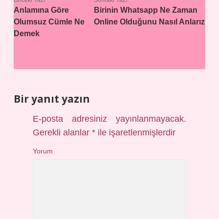
Önceki Yazı
Sonraki Yazı
Anlamına Göre
Birinin Whatsapp Ne Zaman
Olumsuz Cümle Ne
Online Olduğunu Nasıl Anlarız
Demek
Bir yanıt yazın
E-posta adresiniz yayınlanmayacak.
Gerekli alanlar
*
ile işaretlenmişlerdir
Yorum