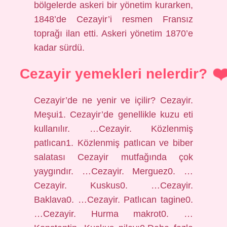
bölgelerde askeri bir yönetim kurarken,
1848’de Cezayir’i resmen Fransız
toprağı ilan etti. Askeri yönetim 1870’e
kadar sürdü.
Cezayir yemekleri nelerdir?
Cezayir’de ne yenir ve içilir? Cezayir.
Meşui1. Cezayir’de genellikle kuzu eti
kullanılır. …Cezayir. Közlenmiş
patlıcan1. Közlenmiş patlıcan ve biber
salatası Cezayir mutfağında çok
yaygındır. …Cezayir. Merguez0. …
Cezayir. Kuskus0. …Cezayir.
Baklava0. …Cezayir. Patlıcan tagine0.
…Cezayir. Hurma makrot0. …