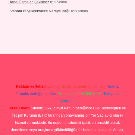
Hangi Esmalar Çekilmez
için
Selma
İStanbul Büyükçekmece Nereye Bağlı
için
admin
Reklam ve İletişim:
E-mail:
backlinkpaneli@gmail.com
Teams:
forumhizmeti@gmail.com
Whatsapp: 0262 606 0 726
Telegram:
@karabul
Yasal Uyarı:
Sitemiz, 5651 Sayılı Kanun gereğince Bilgi Teknolojileri ve
İletişim Kurumu (BTK) tarafından onaylanmış bir Yer Sağlayıcı olarak
hizmet vermektedir. Bu nedenle, sitedeki içerikleri proaktif olarak
denetleme veya araştırma yükümlülüğümüz bulunmamaktadır. Ancak,