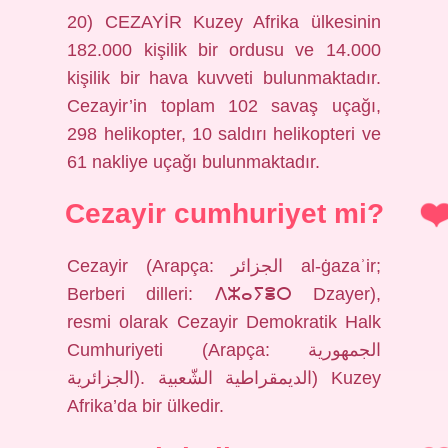
20) CEZAYİR Kuzey Afrika ülkesinin
182.000 kişilik bir ordusu ve 14.000
kişilik bir hava kuvveti bulunmaktadır.
Cezayir’in toplam 102 savaş uçağı,
298 helikopter, 10 saldırı helikopteri ve
61 nakliye uçağı bulunmaktadır.
Cezayir cumhuriyet mi?
Cezayir (Arapça: الجزائر al-ġazaʾir;
Berberi dilleri: ⴷⵣⴰⵢⴻⵔ Dzayer),
resmi olarak Cezayir Demokratik Halk
Cumhuriyeti (Arapça: الجمهورية
الجزائرية). الديمقراطية الشّعبية) Kuzey
Afrika’da bir ülkedir.