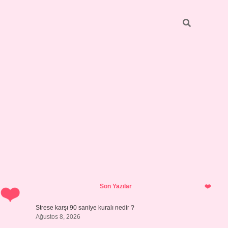
Sidebar
betci
bonus veren bahis siteleri
ilbet casino
i
Son Yazılar
Strese karşı 90 saniye kuralı nedir ?
Ağustos 8, 2026