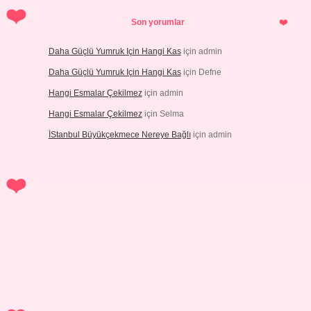
Son yorumlar
Daha Güçlü Yumruk Için Hangi Kas
için
admin
Daha Güçlü Yumruk Için Hangi Kas
için
Defne
Hangi Esmalar Çekilmez
için
admin
Hangi Esmalar Çekilmez
için
Selma
İStanbul Büyükçekmece Nereye Bağlı
için
admin