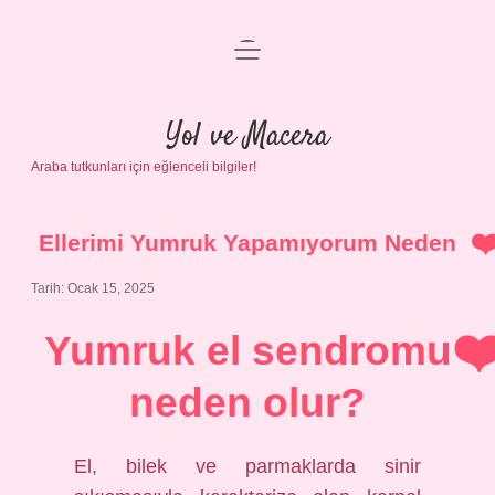
menüyü
Anasayfa
aç
Gizlilik Politikası
Yol ve Macera
Araba tutkunları için eğlenceli bilgiler!
Yasal Uyarı
Hakkımızda
Ellerimi Yumruk Yapamıyorum Neden
Tarih: Ocak 15, 2025
Yumruk el sendromu
neden olur?
El, bilek ve parmaklarda sinir