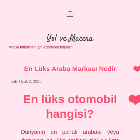
menüyü
Anasayfa
aç
Gizlilik Politikası
Yol ve Macera
Araba tutkunları için eğlenceli bilgiler!
Yasal Uyarı
Hakkımızda
En Lüks Araba Markası Nedir
Tarih: Ocak 3, 2025
En lüks otomobil
hangisi?
Dünyanın en pahalı arabası veya