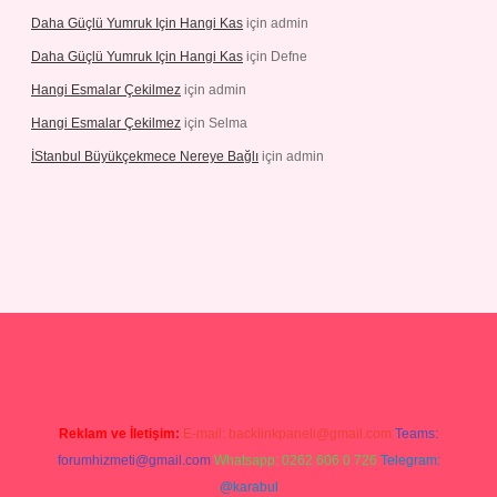
Daha Güçlü Yumruk Için Hangi Kas
için
admin
Daha Güçlü Yumruk Için Hangi Kas
için
Defne
Hangi Esmalar Çekilmez
için
admin
Hangi Esmalar Çekilmez
için
Selma
İStanbul Büyükçekmece Nereye Bağlı
için
admin
o
ilbet yeni giriş
Betexper giriş adresi güncellendi
betexper.xyz
hil
Reklam ve İletişim:
E-mail:
backlinkpaneli@gmail.com
Teams:
forumhizmeti@gmail.com
Whatsapp: 0262 606 0 726
Telegram:
@karabul