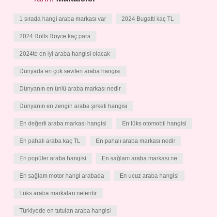
1 sırada hangi araba markası var
2024 Bugatti kaç TL
2024 Rolls Royce kaç para
2024te en iyi araba hangisi olacak
Dünyada en çok sevilen araba hangisi
Dünyanın en ünlü araba markası nedir
Dünyanın en zengin araba şirketi hangisi
En değerli araba markası hangisi
En lüks otomobil hangisi
En pahalı araba kaç TL
En pahalı araba markası nedir
En popüler araba hangisi
En sağlam araba markası ne
En sağlam motor hangi arabada
En ucuz araba hangisi
Lüks araba markaları nelerdir
Türkiyede en tutulan araba hangisi