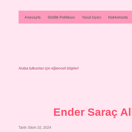
Anasayfa
Gizlilik Politikası
Yasal Uyarı
Hakkımızda
Araba tutkunları için eğlenceli bilgiler!
Ender Saraç Alk
Tarih: Ekim 10, 2024