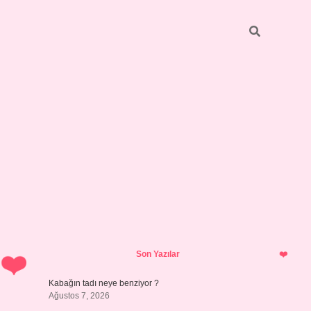
Sidebar
betci
bonus veren bahis siteleri
ilbet casino
i
Son Yazılar
Kabağın tadı neye benziyor ?
Ağustos 7, 2026