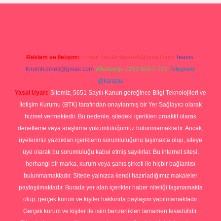
sino
ilbet yeni giriş
Betexper giriş adresi güncellendi
betexper.xyz
Reklam ve İletişim:
E-mail:
backlinkpaneli@gmail.com
Teams:
forumhizmeti@gmail.com
Whatsapp: 0262 606 0 726
Telegram:
@karabul
Yasal Uyarı:
Sitemiz, 5651 Sayılı Kanun gereğince Bilgi Teknolojileri ve
İletişim Kurumu (BTK) tarafından onaylanmış bir Yer Sağlayıcı olarak
hizmet vermektedir. Bu nedenle, sitedeki içerikleri proaktif olarak
denetleme veya araştırma yükümlülüğümüz bulunmamaktadır. Ancak,
üyelerimiz yazdıkları içeriklerin sorumluluğunu taşımakta olup, siteye
üye olarak bu sorumluluğu kabul etmiş sayılırlar. Bu internet sitesi,
herhangi bir marka, kurum veya şahıs şirketi ile hiçbir bağlantısı
bulunmamaktadır. Sitede yalnızca kendi hazırladığımız makaleler
paylaşılmaktadır. Burada yer alan içerikler haber niteliği taşımamakta
olup, gerçek kurum ve kişiler hakkında paylaşım yapılmamaktadır.
Gerçek kurum ve kişiler ile isim benzerlikleri tamamen tesadüfidir.