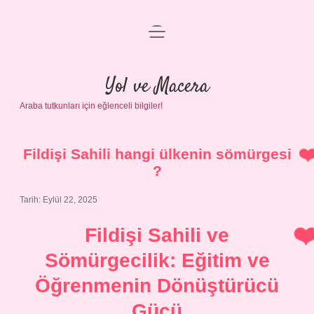
menüyü
Anasayfa
aç
Gizlilik Politikası
Yol ve Macera
Araba tutkunları için eğlenceli bilgiler!
Yasal Uyarı
Hakkımızda
Fildişi Sahili hangi ülkenin sömürgesi
?
Tarih: Eylül 22, 2025
Fildişi Sahili ve
Sömürgecilik: Eğitim ve
Öğrenmenin Dönüştürücü
Gücü