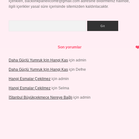
içerikleri,
backlinkpanelicomtr@gmail.com
adresine bildirmeniz halinde,
ilgili içerikler yasal süre içerisinde sitemizden kaldırılacaktır.
Arama
Son yorumlar
Daha Güçlü Yumruk Için Hangi Kas
için
admin
Daha Güçlü Yumruk Için Hangi Kas
için
Defne
Hangi Esmalar Çekilmez
için
admin
Hangi Esmalar Çekilmez
için
Selma
İStanbul Büyükçekmece Nereye Bağlı
için
admin