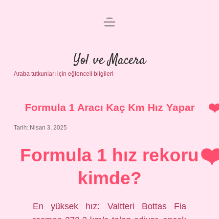
menüyü
Anasayfa
aç
Gizlilik Politikası
Yol ve Macera
Araba tutkunları için eğlenceli bilgiler!
Yasal Uyarı
Hakkımızda
Formula 1 Aracı Kaç Km Hız Yapar
Tarih: Nisan 3, 2025
Formula 1 hız rekoru
kimde?
En yüksek hız: Valtteri Bottas Fia