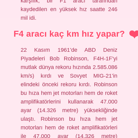
karşılık, bir F1 aracı tarafından
kaydedilen en yüksek hız saatte 246
mil idi.
F4 aracı kaç km hız yapar?
22 Kasım 1961’de ABD Deniz
Piyadeleri Bob Robinson, F4H-1F’yi
mutlak dünya rekoru hızında 2.585.086
km/s) kırdı ve Sovyet MIG-21’in
elindeki önceki rekoru kırdı. Robinson
bu hıza hem jet motorları hem de roket
amplifikatörlerini kullanarak 47.000
ayar (14.326 metre) yüksekliğinde
ulaştı. Robinson bu hıza hem jet
motorları hem de roket amplifikatörleri
ile 47.000 ayar (14.326 metre)