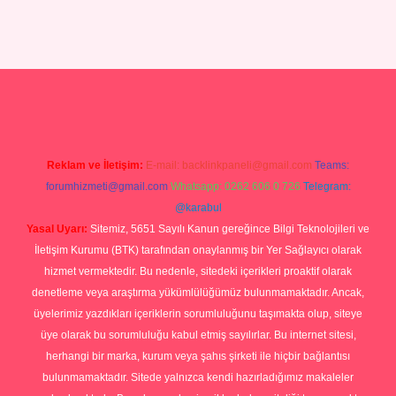
no
ilbet yeni giriş
Betexper giriş adresi güncellendi
betexper.xyz
hi
Reklam ve İletişim:
E-mail:
backlinkpaneli@gmail.com
Teams:
forumhizmeti@gmail.com
Whatsapp: 0262 606 0 726
Telegram:
@karabul
Yasal Uyarı:
Sitemiz, 5651 Sayılı Kanun gereğince Bilgi Teknolojileri ve
İletişim Kurumu (BTK) tarafından onaylanmış bir Yer Sağlayıcı olarak
hizmet vermektedir. Bu nedenle, sitedeki içerikleri proaktif olarak
denetleme veya araştırma yükümlülüğümüz bulunmamaktadır. Ancak,
üyelerimiz yazdıkları içeriklerin sorumluluğunu taşımakta olup, siteye
üye olarak bu sorumluluğu kabul etmiş sayılırlar. Bu internet sitesi,
herhangi bir marka, kurum veya şahıs şirketi ile hiçbir bağlantısı
bulunmamaktadır. Sitede yalnızca kendi hazırladığımız makaleler