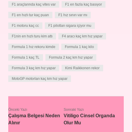
F1 araçlarında kaç vites var
F1 en fazla kaç basıyor
F1 en hızlı tur kaç puan
F1 hız sınırı var mı
F1 motoru kaç cc
F1 pilotları sigara içiyor mu
F1nin en hızlı turu kim attı
F4 aracı kaç km hız yapar
Formula 1 hız rekoru kimde
Formula 1 kaç kilo
Formula 1 kaç TL
Formula 2 kaç km hız yapar
Formula 3 kaç km hız yapar
Kimi Raikkonen rekor
MotoGP motorları kaç km hız yapar
Önceki Yazı
Sonraki Yazı
Çalışma Belgesi Neden
Vitiligo Cinsel Organda
Alınır
Olur Mu