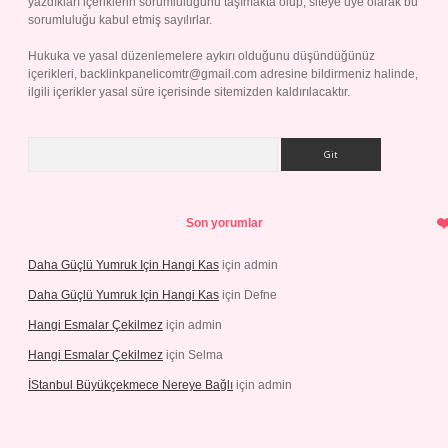
yazdıkları içeriklerin sorumluluğunu taşımakta olup, siteye üye olarak bu
sorumluluğu kabul etmiş sayılırlar.
Hukuka ve yasal düzenlemelere aykırı olduğunu düşündüğünüz
içerikleri,
backlinkpanelicomtr@gmail.com
adresine bildirmeniz halinde,
ilgili içerikler yasal süre içerisinde sitemizden kaldırılacaktır.
Arama
Son yorumlar
Daha Güçlü Yumruk Için Hangi Kas
için
admin
Daha Güçlü Yumruk Için Hangi Kas
için
Defne
Hangi Esmalar Çekilmez
için
admin
Hangi Esmalar Çekilmez
için
Selma
İStanbul Büyükçekmece Nereye Bağlı
için
admin