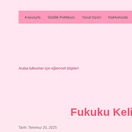
Anasayfa
Gizlilik Politikası
Yasal Uyarı
Hakkımızda
Araba tutkunları için eğlenceli bilgiler!
Fukuku Kel
Tarih: Temmuz 20, 2025