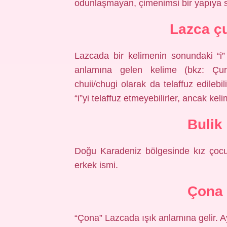
odunlaşmayan, çimenimsi bir yapıya sa
Lazca ç
Lazcada bir kelimenin sonundaki “i”
anlamına gelen kelime (bkz: Çuri).
chuii/chugi olarak da telaffuz edilebi
“i”yi telaffuz etmeyebilirler, ancak kel
Bulik
Doğu Karadeniz bölgesinde kız çocuk
erkek ismi.
Çona
“Çona” Lazcada ışık anlamına gelir. Ay