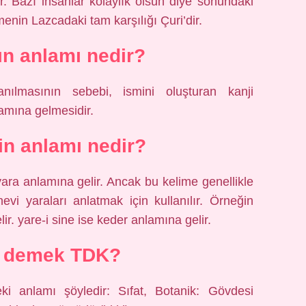
lir. Bazı insanlar kolaylık olsun diye sonundaki
imenin Lazcadaki tam karşılığı Çuri’dir.
n anlamı nedir?
ılmasının sebebi, ismini oluşturan kanji
lamına gelmesidir.
in anlamı nedir?
yara anlamına gelir. Ancak bu kelime genellikle
i yaraları anlatmak için kullanılır. Örneğin
lir. yare-i sine ise keder anlamına gelir.
e demek TDK?
i anlamı şöyledir: Sıfat, Botanik: Gövdesi