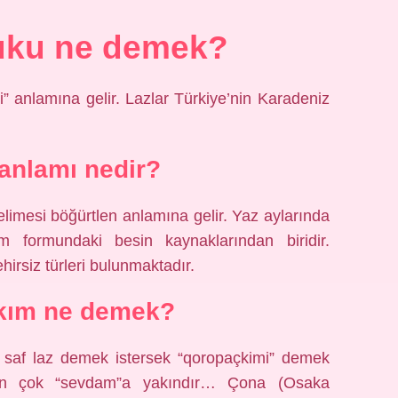
uku ne demek?
” anlamına gelir. Lazlar Türkiye’nin Karadeniz
anlamı nedir?
limesi böğürtlen anlamına gelir. Yaz aylarında
m formundaki besin kaynaklarından biridir.
ehirsiz türleri bulunmaktadır.
kım ne demek?
a saf laz demek istersek “qoropaçkimi” demek
an çok “sevdam”a yakındır… Çona (
Osaka