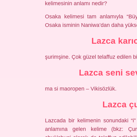
kelimesinin anlamı nedir?
Osaka kelimesi tam anlamıyla “Büy
Osaka isminin Naniwa’dan daha yüksek 
Lazca karı
şurimşine. Çok güzel telaffuz edilen bi
Lazca seni s
ma si maoropen – Vikisözlük.
Lazca ç
Lazcada bir kelimenin sonundaki “i”
anlamına gelen kelime (bkz: Çuri).