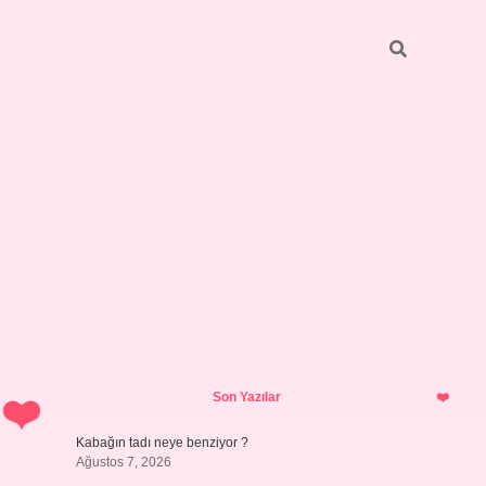
Sidebar
betci
bonus veren bahis siteleri
ilbet c
Son Yazılar
Kabağın tadı neye benziyor ?
Ağustos 7, 2026