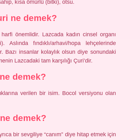
hip, kısa ömürlü (bitki), otsu.
uri ne demek?
 harfi önemlidir. Lazcada kadın cinsel organı
 Aslında fındıklı/arhavi/hopa lehçelerinde
lir. Bazı insanlar kolaylık olsun diye sonundaki
imenin Lazcadaki tam karşılığı Çuri’dir.
 ne demek?
larına verilen bir isim. Bocol versiyonu olan
 ne demek?
rıca bir sevgiliye “canım” diye hitap etmek için