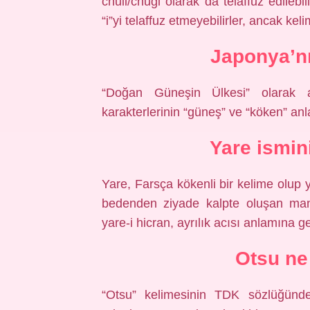
chuii/chugi olarak da telaffuz edilebi
“i”yi telaffuz etmeyebilirler, ancak kel
Japonya’nı
“Doğan Güneşin Ülkesi” olarak an
karakterlerinin “güneş” ve “köken” an
Yare ismin
Yare, Farsça kökenli bir kelime olup 
bedenden ziyade kalpte oluşan manev
yare-i hicran, ayrılık acısı anlamına ge
Otsu n
“Otsu” kelimesinin TDK sözlüğündek