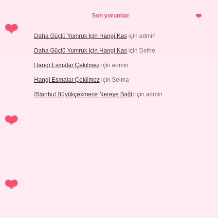
Son yorumlar
Daha Güçlü Yumruk Için Hangi Kas
için
admin
Daha Güçlü Yumruk Için Hangi Kas
için
Defne
Hangi Esmalar Çekilmez
için
admin
Hangi Esmalar Çekilmez
için
Selma
İStanbul Büyükçekmece Nereye Bağlı
için
admin