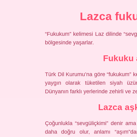
Lazca fuk
“Fukukum” kelimesi Laz dilinde “sevgi
bölgesinde yaşarlar.
Fukuku 
Türk Dil Kurumu’na göre “fukukum” ke
yaygın olarak tüketilen siyah üzü
Dünyanın farklı yerlerinde zehirli ve z
Lazca aş
Çoğunlukla “sevgüliçkimi” denir am
daha doğru olur, anlamı “aşım”d