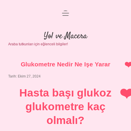
menüyü
Anasayfa
aç
Gizlilik Politikası
Yol ve Macera
Araba tutkunları için eğlenceli bilgiler!
Yasal Uyarı
Hakkımızda
Glukometre Nedir Ne Işe Yarar
Tarih: Ekim 27, 2024
Hasta başı glukoz
glukometre kaç
olmalı?