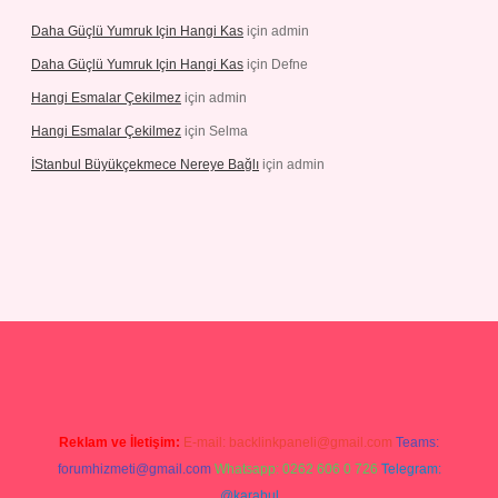
Daha Güçlü Yumruk Için Hangi Kas
için
admin
Daha Güçlü Yumruk Için Hangi Kas
için
Defne
Hangi Esmalar Çekilmez
için
admin
Hangi Esmalar Çekilmez
için
Selma
İStanbul Büyükçekmece Nereye Bağlı
için
admin
lbet yeni giriş
Betexper giriş adresi güncellendi
betexper.xyz
hilto
Reklam ve İletişim:
E-mail:
backlinkpaneli@gmail.com
Teams:
forumhizmeti@gmail.com
Whatsapp: 0262 606 0 726
Telegram:
@karabul