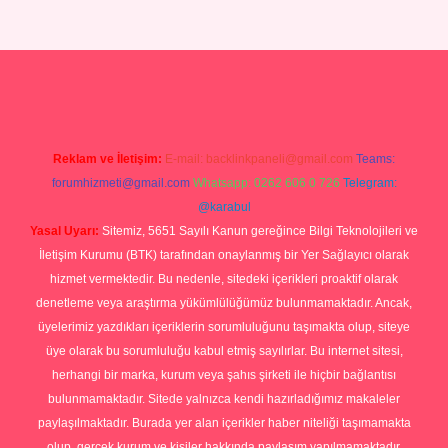
no
ilbet yeni giriş
Betexper giriş adresi güncellendi
betexper.xyz
hi
Reklam ve İletişim:
E-mail:
backlinkpaneli@gmail.com
Teams:
forumhizmeti@gmail.com
Whatsapp: 0262 606 0 726
Telegram:
@karabul
Yasal Uyarı:
Sitemiz, 5651 Sayılı Kanun gereğince Bilgi Teknolojileri ve
İletişim Kurumu (BTK) tarafından onaylanmış bir Yer Sağlayıcı olarak
hizmet vermektedir. Bu nedenle, sitedeki içerikleri proaktif olarak
denetleme veya araştırma yükümlülüğümüz bulunmamaktadır. Ancak,
üyelerimiz yazdıkları içeriklerin sorumluluğunu taşımakta olup, siteye
üye olarak bu sorumluluğu kabul etmiş sayılırlar. Bu internet sitesi,
herhangi bir marka, kurum veya şahıs şirketi ile hiçbir bağlantısı
bulunmamaktadır. Sitede yalnızca kendi hazırladığımız makaleler
paylaşılmaktadır. Burada yer alan içerikler haber niteliği taşımamakta
olup, gerçek kurum ve kişiler hakkında paylaşım yapılmamaktadır.