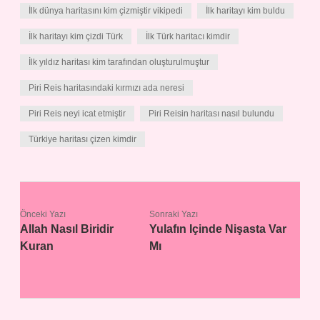
İlk dünya haritasını kim çizmiştir vikipedi
İlk haritayı kim buldu
İlk haritayı kim çizdi Türk
İlk Türk haritacı kimdir
İlk yıldız haritası kim tarafından oluşturulmuştur
Piri Reis haritasındaki kırmızı ada neresi
Piri Reis neyi icat etmiştir
Piri Reisin haritası nasıl bulundu
Türkiye haritası çizen kimdir
Önceki Yazı
Sonraki Yazı
Allah Nasıl Biridir
Yulafın Içinde Nişasta Var
Kuran
Mı