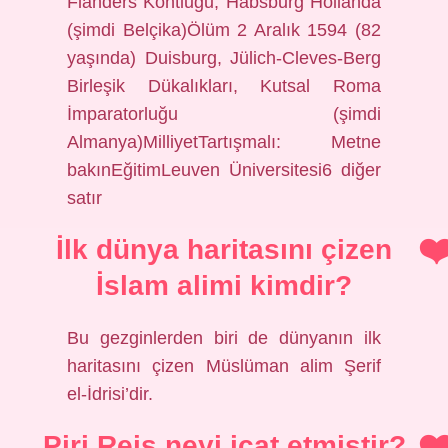
Flanders Kontluğu, Habsburg Hollanda
(şimdi Belçika)Ölüm 2 Aralık 1594 (82
yaşında) Duisburg, Jülich-Cleves-Berg
Birleşik Dükalıkları, Kutsal Roma
İmparatorluğu (şimdi
Almanya)MilliyetTartışmalı: Metne
bakınEğitimLeuven Üniversitesi6 diğer
satır
İlk dünya haritasını çizen
İslam alimi kimdir?
Bu gezginlerden biri de dünyanın ilk
haritasını çizen Müslüman alim Şerif
el-İdrisi’dir.
Piri Reis neyi icat etmiştir?