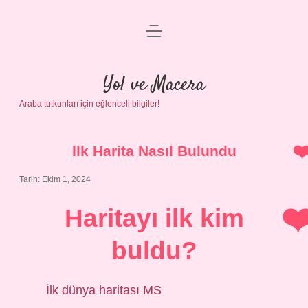
menüyü
Anasayfa
aç
Gizlilik Politikası
Yol ve Macera
Araba tutkunları için eğlenceli bilgiler!
Yasal Uyarı
Hakkımızda
Ilk Harita Nasıl Bulundu
Tarih: Ekim 1, 2024
Haritayı ilk kim
buldu?
İlk dünya haritası MS