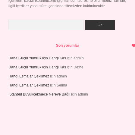
içerikleri,
backlinkpanelicomtr@gmail.com
adresine bildirmeniz halinde,
ilgili içerikler yasal süre içerisinde sitemizden kaldırılacaktır.
Arama
Son yorumlar
Daha Güçlü Yumruk Için Hangi Kas
için
admin
Daha Güçlü Yumruk Için Hangi Kas
için
Defne
Hangi Esmalar Çekilmez
için
admin
Hangi Esmalar Çekilmez
için
Selma
İStanbul Büyükçekmece Nereye Bağlı
için
admin