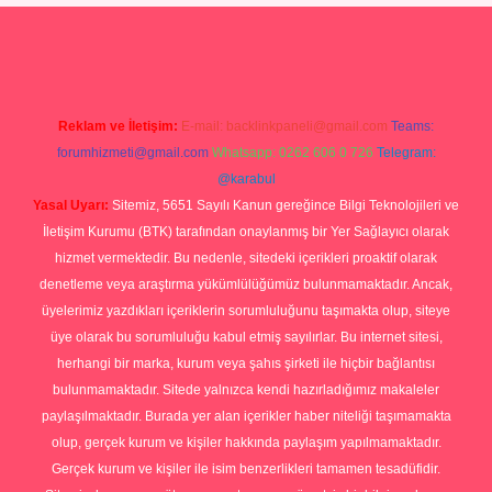
no
ilbet yeni giriş
Betexper giriş adresi güncellendi
betexper.xyz
hil
Reklam ve İletişim:
E-mail:
backlinkpaneli@gmail.com
Teams:
forumhizmeti@gmail.com
Whatsapp: 0262 606 0 726
Telegram:
@karabul
Yasal Uyarı:
Sitemiz, 5651 Sayılı Kanun gereğince Bilgi Teknolojileri ve
İletişim Kurumu (BTK) tarafından onaylanmış bir Yer Sağlayıcı olarak
hizmet vermektedir. Bu nedenle, sitedeki içerikleri proaktif olarak
denetleme veya araştırma yükümlülüğümüz bulunmamaktadır. Ancak,
üyelerimiz yazdıkları içeriklerin sorumluluğunu taşımakta olup, siteye
üye olarak bu sorumluluğu kabul etmiş sayılırlar. Bu internet sitesi,
herhangi bir marka, kurum veya şahıs şirketi ile hiçbir bağlantısı
bulunmamaktadır. Sitede yalnızca kendi hazırladığımız makaleler
paylaşılmaktadır. Burada yer alan içerikler haber niteliği taşımamakta
olup, gerçek kurum ve kişiler hakkında paylaşım yapılmamaktadır.
Gerçek kurum ve kişiler ile isim benzerlikleri tamamen tesadüfidir.