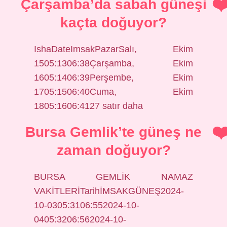
Çarşamba’da sabah güneşi
kaçta doğuyor?
IshaDateImsakPazarSalı, Ekim
1505:1306:38Çarşamba, Ekim
1605:1406:39Perşembe, Ekim
1705:1506:40Cuma, Ekim
1805:1606:4127 satır daha
Bursa Gemlik’te güneş ne
zaman doğuyor?
BURSA GEMLİK NAMAZ
VAKİTLERİTarihİMSAKGÜNEŞ2024-
10-0305:3106:552024-10-
0405:3206:562024-10-