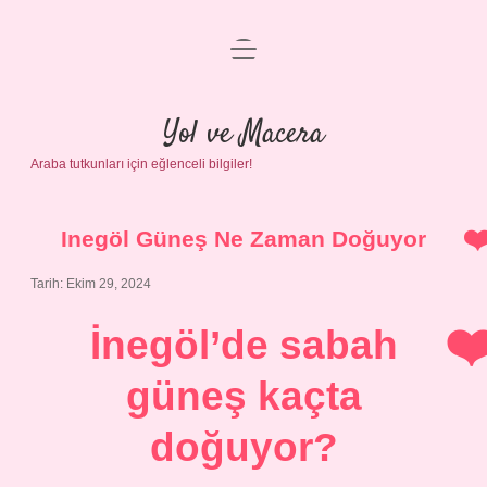
menüyü
Anasayfa
aç
Gizlilik Politikası
Yol ve Macera
Araba tutkunları için eğlenceli bilgiler!
Yasal Uyarı
Hakkımızda
Inegöl Güneş Ne Zaman Doğuyor
Tarih: Ekim 29, 2024
İnegöl’de sabah
güneş kaçta
doğuyor?