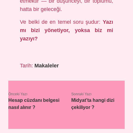
etmektir — bir düşünceyi, bir toplumu,
hatta bir geleceği.
Ve belki de en temel soru şudur:
Yazı
mı bizi yönetiyor, yoksa biz mi
yazıyı?
Tarih:
Makaleler
Önceki Yazı
Sonraki Yazı
Hesap cüzdanı belgesi
Midyat’ta hangi dizi
nasıl alınır ?
çekiliyor ?