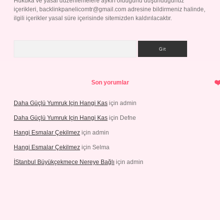
Hukuka ve yasal düzenlemelere aykırı olduğunu düşündüğünüz
içerikleri,
backlinkpanelicomtr@gmail.com
adresine bildirmeniz halinde,
ilgili içerikler yasal süre içerisinde sitemizden kaldırılacaktır.
Arama
Son yorumlar
Daha Güçlü Yumruk Için Hangi Kas
için
admin
Daha Güçlü Yumruk Için Hangi Kas
için
Defne
Hangi Esmalar Çekilmez
için
admin
Hangi Esmalar Çekilmez
için
Selma
İStanbul Büyükçekmece Nereye Bağlı
için
admin