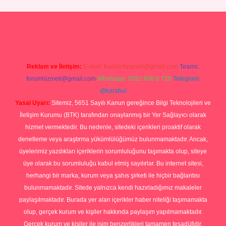
no
ilbet yeni giriş
Betexper giriş adresi güncellendi
betexper.xyz
hi
Reklam ve İletişim:
E-mail:
backlinkpaneli@gmail.com
Teams:
forumhizmeti@gmail.com
Whatsapp: 0262 606 0 726
Telegram:
@karabul
Yasal Uyarı:
Sitemiz, 5651 Sayılı Kanun gereğince Bilgi Teknolojileri ve
İletişim Kurumu (BTK) tarafından onaylanmış bir Yer Sağlayıcı olarak
hizmet vermektedir. Bu nedenle, sitedeki içerikleri proaktif olarak
denetleme veya araştırma yükümlülüğümüz bulunmamaktadır. Ancak,
üyelerimiz yazdıkları içeriklerin sorumluluğunu taşımakta olup, siteye
üye olarak bu sorumluluğu kabul etmiş sayılırlar. Bu internet sitesi,
herhangi bir marka, kurum veya şahıs şirketi ile hiçbir bağlantısı
bulunmamaktadır. Sitede yalnızca kendi hazırladığımız makaleler
paylaşılmaktadır. Burada yer alan içerikler haber niteliği taşımamakta
olup, gerçek kurum ve kişiler hakkında paylaşım yapılmamaktadır.
Gerçek kurum ve kişiler ile isim benzerlikleri tamamen tesadüfidir.