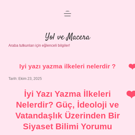
menüyü
Anasayfa
aç
Gizlilik Politikası
Yol ve Macera
Araba tutkunları için eğlenceli bilgiler!
Yasal Uyarı
Hakkımızda
Iyi yazı yazma ilkeleri nelerdir ?
Tarih: Ekim 23, 2025
İyi Yazı Yazma İlkeleri
Nelerdir? Güç, İdeoloji ve
Vatandaşlık Üzerinden Bir
Siyaset Bilimi Yorumu