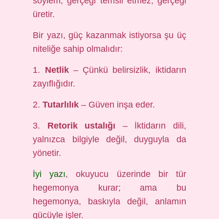
söylem, gerçeği temsil etmez, gerçeği
üretir.
Bir yazı, güç kazanmak istiyorsa şu üç
niteliğe sahip olmalıdır:
1.
Netlik
– Çünkü belirsizlik, iktidarın
zayıflığıdır.
2.
Tutarlılık
– Güven inşa eder.
3.
Retorik ustalığı
– İktidarın dili,
yalnızca bilgiyle değil, duyguyla da
yönetir.
İyi yazı
, okuyucu üzerinde bir tür
hegemonya kurar; ama bu
hegemonya, baskıyla değil, anlamın
gücüyle işler.