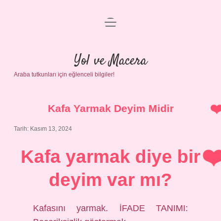
menüyü
Anasayfa
aç
Gizlilik Politikası
Yol ve Macera
Araba tutkunları için eğlenceli bilgiler!
Yasal Uyarı
Hakkımızda
Kafa Yarmak Deyim Midir
Tarih: Kasım 13, 2024
Kafa yarmak diye bir
deyim var mı?
Kafasını yarmak. İFADE TANIMI: