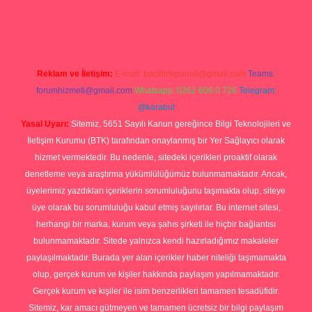
asino
ilbet yeni giriş
Betexper giriş adresi güncellendi
betexper.xy
Reklam ve İletişim:
E-mail:
backlinkpaneli@gmail.com
Teams:
forumhizmeti@gmail.com
Whatsapp: 0262 606 0 726
Telegram:
@karabul
Yasal Uyarı:
Sitemiz, 5651 Sayılı Kanun gereğince Bilgi Teknolojileri ve
İletişim Kurumu (BTK) tarafından onaylanmış bir Yer Sağlayıcı olarak
hizmet vermektedir. Bu nedenle, sitedeki içerikleri proaktif olarak
denetleme veya araştırma yükümlülüğümüz bulunmamaktadır. Ancak,
üyelerimiz yazdıkları içeriklerin sorumluluğunu taşımakta olup, siteye
üye olarak bu sorumluluğu kabul etmiş sayılırlar. Bu internet sitesi,
herhangi bir marka, kurum veya şahıs şirketi ile hiçbir bağlantısı
bulunmamaktadır. Sitede yalnızca kendi hazırladığımız makaleler
paylaşılmaktadır. Burada yer alan içerikler haber niteliği taşımamakta
olup, gerçek kurum ve kişiler hakkında paylaşım yapılmamaktadır.
Gerçek kurum ve kişiler ile isim benzerlikleri tamamen tesadüfidir.
Sitemiz, kar amacı gütmeyen ve tamamen ücretsiz bir bilgi paylaşım