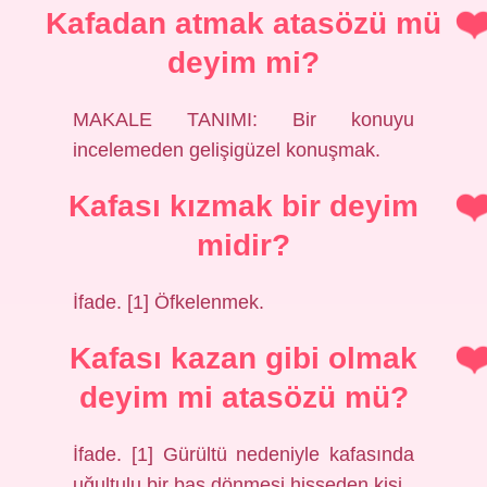
Kafadan atmak atasözü mü
deyim mi?
MAKALE TANIMI: Bir konuyu
incelemeden gelişigüzel konuşmak.
Kafası kızmak bir deyim
midir?
İfade. [1] Öfkelenmek.
Kafası kazan gibi olmak
deyim mi atasözü mü?
İfade. [1] Gürültü nedeniyle kafasında
uğultulu bir baş dönmesi hisseden kişi.