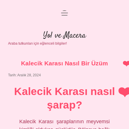
menüyü
Anasayfa
aç
Gizlilik Politikası
Yol ve Macera
Araba tutkunları için eğlenceli bilgiler!
Yasal Uyarı
Hakkımızda
Kalecik Karası Nasıl Bir Üzüm
Tarih: Aralık 28, 2024
Kalecik Karası nasıl
şarap?
Kalecik Karası şaraplarının meyvemsi