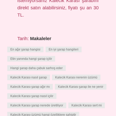
istemiyorsanız Kalecik Karası şarabını
direkt satın alabilirsiniz, fiyatı şu an 30
TL.
Tarih:
Makaleler
En ağır şarap hangisi
En iyi şarap hangileri
Etin yanında hangi şarap içilir
Hangi şarap daha çabuk sarhoş eder
Kalecik Karası nasıl şarap
Kalecik Karası nerenin üzümü
Kalecik Karası şarap ağır mı
Kalecik Karası şarap ile ne yenir
Kalecik Karası şarap nasıl içilir
Kalecik Karası şarap nerede üretiliyor
Kalecik Karası sert mi
Kalecik Karası üzümü hangi özelliklere sahiptir