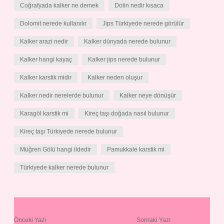
Coğrafyada kalker ne demek
Dolin nedir kısaca
Dolomit nerede kullanılır
Jips Türkiyede nerede görülür
Kalker arazi nedir
Kalker dünyada nerede bulunur
Kalker hangi kayaç
Kalker jips nerede bulunur
Kalker karstik midir
Kalker neden oluşur
Kalker nedir nerelerde bulunur
Kalker neye dönüşür
Karagöl karstik mi
Kireç taşı doğada nasıl bulunur
Kireç taşı Türkiyede nerede bulunur
Müğren Gölü hangi ildedir
Pamukkale karstik mi
Türkiyede kalker nerede bulunur
Önceki Yazı
Sonraki Yazı