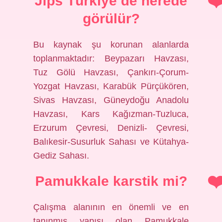
Jips Türkiye’de nerede
görülür?
Bu kaynak şu korunan alanlarda
toplanmaktadır: Beypazarı Havzası,
Tuz Gölü Havzası, Çankırı-Çorum-
Yozgat Havzası, Karabük Pürçükören,
Sivas Havzası, Güneydoğu Anadolu
Havzası, Kars Kağızman-Tuzluca,
Erzurum Çevresi, Denizli- Çevresi,
Balıkesir-Susurluk Sahası ve Kütahya-
Gediz Sahası.
Pamukkale karstik mi?
Çalışma alanının en önemli ve en
tanınmış yapısı olan Pamukkale