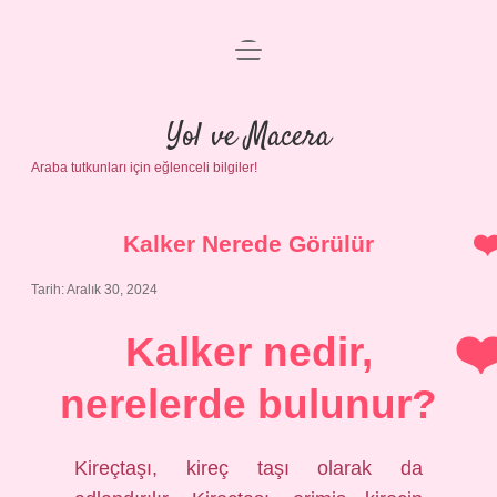
menüyü
Anasayfa
aç
Gizlilik Politikası
Yol ve Macera
Araba tutkunları için eğlenceli bilgiler!
Yasal Uyarı
Hakkımızda
Kalker Nerede Görülür
Tarih: Aralık 30, 2024
Kalker nedir,
nerelerde bulunur?
Kireçtaşı, kireç taşı olarak da