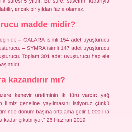
lik süresi 5 yıldır. Bu süre, savcının kararıyla
abilir, ancak bir yıldan fazla olamaz.
urucu madde midir?
eçirildi: – GALARA isimli 154 adet uyuşturucu
yuşturucu. – SYMRA isimli 147 adet uyuşturucu
yuşturucu. Toplam 301 adet uyuşturucu hap ele
şlatıldı. ..
ra kazandırır mı?
üzere kenevir üretiminin iki türü vardır: yağ
nin ilimiz geneline yayılmasını istiyoruz çünkü
etiminde dönüm başına ortalama gelir 1.000 lira
ya kadar çıkabiliyor.” 26 Haziran 2019