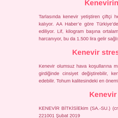
Kenevirin
Tarlasında kenevir yetiştiren çiftç
kalıyor. AA Haber’e göre Türkiye’d
ediliyor. Lif, kilogram başına ortala
harcanıyor, bu da 1.500 lira gelir sağlı
Kenevir stre
Kenevir olumsuz hava koşullarına ma
girdiğinde cinsiyet değiştirebilir,
edebilir. Tohum kalitesindeki en önemli
Kenevir
KENEVİR BİTKİSİEkim (SA.-SU.) (c
221001 Şubat 2019