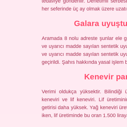
tedaviye gönderilir. Denetimli serbest
her seferinde üç ay olmak üzere uzatıl
Galara uyuşt
Aramada 8 nolu adreste şunlar ele g
ve uyarıcı madde sayılan sentetik u
ve uyarıcı madde sayılan sentetik u
geçirildi. Şahıs hakkında yasal işlem ba
Kenevir pa
Verimi oldukça yüksektir. Bilindiği 
keneviri ve lif keneviri. Lif üretimi
getirisi daha yüksek. Yağ keneviri ür
iken, lif üretiminde bu oran 1.500 lira