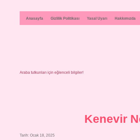
Anasayfa
Gizlilik Politikası
Yasal Uyarı
Hakkımızda
Araba tutkunları için eğlenceli bilgiler!
Kenevir N
Tarih: Ocak 18, 2025