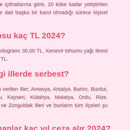
içtihatlarına göre, 20 köke kadar yetiştirilen
ğine dair başka bir kanıt olmadığı sürece kişisel
osu kaç TL 2024?
ilogramı 35.00 TL. Kenevir tohumu yağı litresi
 TL.
i illerde serbest?
n verilen iller; Amasya, Antalya, Bartın, Burdur,
, Kayseri, Kütahya, Malatya, Ordu, Rize,
e Zonguldak illeri ve bunların tüm ilçeleri şu
nlar kaç yıl ceza alır 2024?