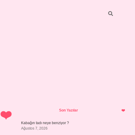
Sidebar
betci
bonus veren bahis siteleri
ilbet casin
Son Yazılar
Kabağın tadı neye benziyor ?
Ağustos 7, 2026