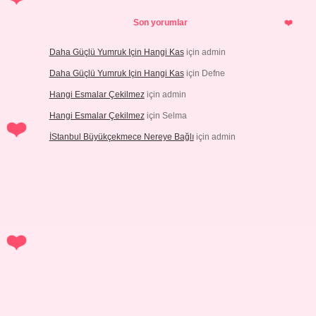
Son yorumlar
Daha Güçlü Yumruk Için Hangi Kas
için
admin
Daha Güçlü Yumruk Için Hangi Kas
için
Defne
Hangi Esmalar Çekilmez
için
admin
Hangi Esmalar Çekilmez
için
Selma
İStanbul Büyükçekmece Nereye Bağlı
için
admin