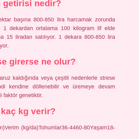
 getirisi nedir?
i hektar başına 800-850 lira harcamak zorunda
e 1 dekardan ortalama 100 kilogram lif elde
ma 15 liradan satılıyor. 1 dekara 800-850 lira
yor.
se girerse ne olur?
ruz kaldığında veya çeşitli nedenlerle strese
 kendi kendine döllenebilir ve üremeye devam
 faktör genetiktir.
 kaç kg verir?
m)Verim (kg/da)Tohumlar36-4460-80Yaşam18-