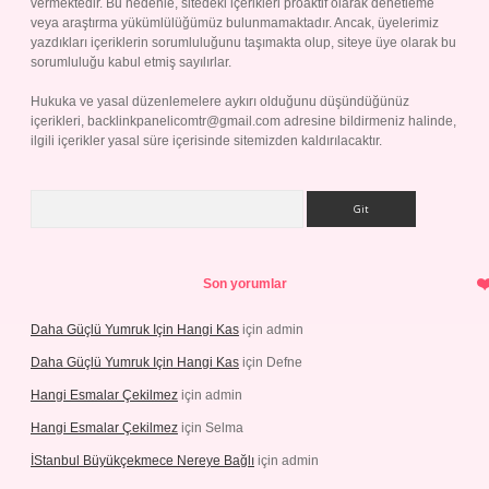
vermektedir. Bu nedenle, sitedeki içerikleri proaktif olarak denetleme
veya araştırma yükümlülüğümüz bulunmamaktadır. Ancak, üyelerimiz
yazdıkları içeriklerin sorumluluğunu taşımakta olup, siteye üye olarak bu
sorumluluğu kabul etmiş sayılırlar.
Hukuka ve yasal düzenlemelere aykırı olduğunu düşündüğünüz
içerikleri,
backlinkpanelicomtr@gmail.com
adresine bildirmeniz halinde,
ilgili içerikler yasal süre içerisinde sitemizden kaldırılacaktır.
Arama
Son yorumlar
Daha Güçlü Yumruk Için Hangi Kas
için
admin
Daha Güçlü Yumruk Için Hangi Kas
için
Defne
Hangi Esmalar Çekilmez
için
admin
Hangi Esmalar Çekilmez
için
Selma
İStanbul Büyükçekmece Nereye Bağlı
için
admin