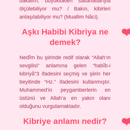
bakalım, büyüklükleri saltanatlarıyla
ölçülebiliyor mu? / Bakın, kibirleri
anlaşılabiliyor mu? (Muallim Nâci).
Aşkı Habibi Kibriya ne
demek?
Nedîm bu şiirinde redif olarak “Allah’ın
sevgilisi” anlamına gelen “habîb-i
kibriyâ”3 ifadesini seçmiş ve şiirin her
beyitinde “Hz.” ifadesini kullanmıştır.
Muhammed’in peygamberlerin en
üstünü ve Allah’a en yakın olanı
olduğunu vurgulamaktadır.
Kibriye anlamı nedir?