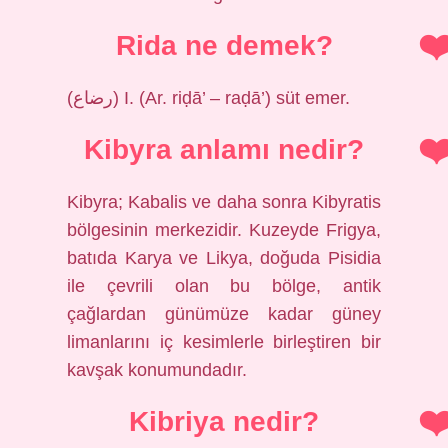
Rida ne demek?
(ﺭﺿﺎﻉ) I. (Ar. riḍā’ – raḍā’) süt emer.
Kibyra anlamı nedir?
Kibyra; Kabalis ve daha sonra Kibyratis
bölgesinin merkezidir. Kuzeyde Frigya,
batıda Karya ve Likya, doğuda Pisidia
ile çevrili olan bu bölge, antik
çağlardan günümüze kadar güney
limanlarını iç kesimlerle birleştiren bir
kavşak konumundadır.
Kibriya nedir?