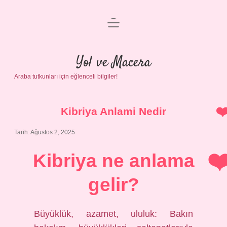
menüyü
Anasayfa
aç
Gizlilik Politikası
Yol ve Macera
Araba tutkunları için eğlenceli bilgiler!
Yasal Uyarı
Hakkımızda
Kibriya Anlami Nedir
Tarih: Ağustos 2, 2025
Kibriya ne anlama
gelir?
Büyüklük, azamet, ululuk: Bakın