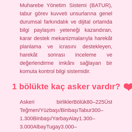
Muharebe Yönetim Sistemi (BATUR),
tabur görev kuvveti unsurlarına genel
durumsal farkındalık ve dijital ortamda
bilgi paylaşım yeteneği kazandıran,
karar destek mekanizmalarıyla harekât
planlama ve icrasını destekleyen,
harekât sonrası inceleme ve
değerlendirme imkânı sağlayan bir
komuta kontrol bilgi sistemidir.
1 bölükte kaç asker vardır?
Askeri birliklerBölük80–225Üst
Teğmen/Yüzbaşı/BinbaşıTabur300–
1.300Binbaşı/YarbayAlay1.300–
3.000AlbayTugay3.000–