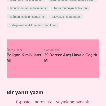
Tabur komutanı rütbesi nedir
Tabur mu büyük bölük mü
Teğmen mi üstün subay mı
Tsk yasaklı rütbe nedir
Üsteğmen bölük komutanı olabilir mi
Önceki Yazı
Sonraki Yazı
Poligon Kimlik Ister
39 Derece Ateş Havale Geçirir
Mi
Mi
Bir yanıt yazın
E-posta adresiniz yayınlanmayacak.