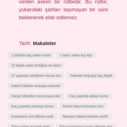
verilen askeri bir rütbedir. Bu rütbe,
yukarıdaki şartları taşımayan bir süre
beklenerek elde edilemez.
Tarih:
Makaleler
1 bölükte kaç asker vardır
1 tabur asker kaç kişi
10 kişilik asker birliğine ne denir
27 yaşında üsteğmen olunur mu
Askerde koğuşlar kaç kişilik
Askerî rütbeler sırasıyla nelerdir
Hangi rütbeden sonra paşa olur
Kaç yaşında albay olunur
Kaç yaşında yüzbaşı olunur
Kimler tabur komutanı olur
Komutanın üst rütbesi nedir
Mareşal rütbesi kimlere verilir
Tabur görev kuvveti nedir
Tabur komutanı hangi rütbede olur