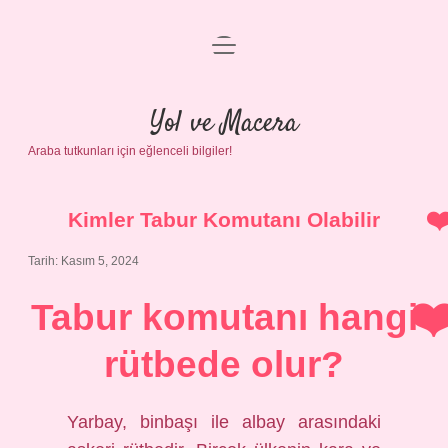
menüyü
Anasayfa
aç
Gizlilik Politikası
Yol ve Macera
Araba tutkunları için eğlenceli bilgiler!
Yasal Uyarı
Hakkımızda
Kimler Tabur Komutanı Olabilir
Tarih: Kasım 5, 2024
Tabur komutanı hangi
rütbede olur?
Yarbay, binbaşı ile albay arasındaki