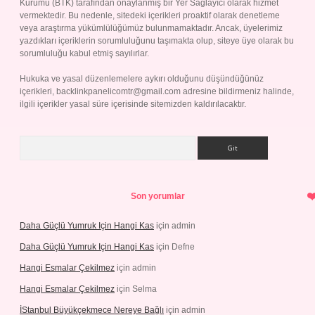
Kurumu (BTK) tarafından onaylanmış bir Yer Sağlayıcı olarak hizmet
vermektedir. Bu nedenle, sitedeki içerikleri proaktif olarak denetleme
veya araştırma yükümlülüğümüz bulunmamaktadır. Ancak, üyelerimiz
yazdıkları içeriklerin sorumluluğunu taşımakta olup, siteye üye olarak bu
sorumluluğu kabul etmiş sayılırlar.
Hukuka ve yasal düzenlemelere aykırı olduğunu düşündüğünüz
içerikleri,
backlinkpanelicomtr@gmail.com
adresine bildirmeniz halinde,
ilgili içerikler yasal süre içerisinde sitemizden kaldırılacaktır.
Arama
Son yorumlar
Daha Güçlü Yumruk Için Hangi Kas
için
admin
Daha Güçlü Yumruk Için Hangi Kas
için
Defne
Hangi Esmalar Çekilmez
için
admin
Hangi Esmalar Çekilmez
için
Selma
İStanbul Büyükçekmece Nereye Bağlı
için
admin