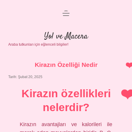
menüyü
Anasayfa
aç
Gizlilik Politikası
Yol ve Macera
Araba tutkunları için eğlenceli bilgiler!
Yasal Uyarı
Hakkımızda
Kirazın Özelliği Nedir
Tarih: Şubat 20, 2025
Kirazın özellikleri
nelerdir?
Kirazın avantajları ve kalorileri ile