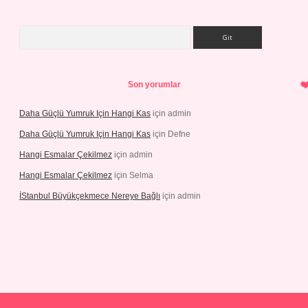
Arama
Son yorumlar
Daha Güçlü Yumruk Için Hangi Kas
için
admin
Daha Güçlü Yumruk Için Hangi Kas
için
Defne
Hangi Esmalar Çekilmez
için
admin
Hangi Esmalar Çekilmez
için
Selma
İStanbul Büyükçekmece Nereye Bağlı
için
admin
casino
ilbet yeni giriş
Betexper giriş adresi güncellendi
betexper.x