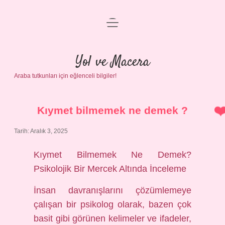
menüyü
Anasayfa
aç
Gizlilik Politikası
Yol ve Macera
Araba tutkunları için eğlenceli bilgiler!
Yasal Uyarı
Hakkımızda
Kıymet bilmemek ne demek ?
Tarih: Aralık 3, 2025
Kıymet Bilmemek Ne Demek?
Psikolojik Bir Mercek Altında İnceleme
İnsan davranışlarını çözümlemeye
çalışan bir psikolog olarak, bazen çok
basit gibi görünen kelimeler ve ifadeler,