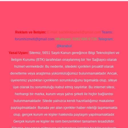
sino
ilbet yeni giriş
Betexper giriş adresi güncellendi
betexper.xyz
Reklam ve İletişim:
E-mail:
backlinkpaneli@gmail.com
Teams:
forumhizmeti@gmail.com
Whatsapp: 0262 606 0 726
Telegram:
@karabul
Yasal Uyarı:
Sitemiz, 5651 Sayılı Kanun gereğince Bilgi Teknolojileri ve
İletişim Kurumu (BTK) tarafından onaylanmış bir Yer Sağlayıcı olarak
hizmet vermektedir. Bu nedenle, sitedeki içerikleri proaktif olarak
denetleme veya araştırma yükümlülüğümüz bulunmamaktadır. Ancak,
üyelerimiz yazdıkları içeriklerin sorumluluğunu taşımakta olup, siteye
üye olarak bu sorumluluğu kabul etmiş sayılırlar. Bu internet sitesi,
herhangi bir marka, kurum veya şahıs şirketi ile hiçbir bağlantısı
bulunmamaktadır. Sitede yalnızca kendi hazırladığımız makaleler
paylaşılmaktadır. Burada yer alan içerikler haber niteliği taşımamakta
olup, gerçek kurum ve kişiler hakkında paylaşım yapılmamaktadır.
Gerçek kurum ve kişiler ile isim benzerlikleri tamamen tesadüfidir.