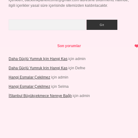
içerikleri,
backlinkpanelicomtr@gmail.com
adresine bildirmeniz halinde,
ilgili içerikler yasal süre içerisinde sitemizden kaldırılacaktır.
Arama
Son yorumlar
Daha Güçlü Yumruk Için Hangi Kas
için
admin
Daha Güçlü Yumruk Için Hangi Kas
için
Defne
Hangi Esmalar Çekilmez
için
admin
Hangi Esmalar Çekilmez
için
Selma
İStanbul Büyükçekmece Nereye Bağlı
için
admin