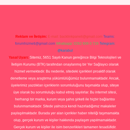
ilbet yeni giriş
Betexper giriş adresi güncellendi
betexper.xyz
hilt
Reklam ve İletişim:
E-mail:
backlinkpaneli@gmail.com
Teams:
forumhizmeti@gmail.com
Whatsapp: 0262 606 0 726
Telegram:
@karabul
Yasal Uyarı:
Sitemiz, 5651 Sayılı Kanun gereğince Bilgi Teknolojileri ve
İletişim Kurumu (BTK) tarafından onaylanmış bir Yer Sağlayıcı olarak
hizmet vermektedir. Bu nedenle, sitedeki içerikleri proaktif olarak
denetleme veya araştırma yükümlülüğümüz bulunmamaktadır. Ancak,
üyelerimiz yazdıkları içeriklerin sorumluluğunu taşımakta olup, siteye
üye olarak bu sorumluluğu kabul etmiş sayılırlar. Bu internet sitesi,
herhangi bir marka, kurum veya şahıs şirketi ile hiçbir bağlantısı
bulunmamaktadır. Sitede yalnızca kendi hazırladığımız makaleler
paylaşılmaktadır. Burada yer alan içerikler haber niteliği taşımamakta
olup, gerçek kurum ve kişiler hakkında paylaşım yapılmamaktadır.
Gerçek kurum ve kişiler ile isim benzerlikleri tamamen tesadüfidir.