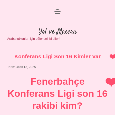
menüyü
Anasayfa
aç
Gizlilik Politikası
Yol ve Macera
Araba tutkunları için eğlenceli bilgiler!
Yasal Uyarı
Hakkımızda
Konferans Ligi Son 16 Kimler Var
Tarih: Ocak 13, 2025
Fenerbahçe
Konferans Ligi son 16
rakibi kim?