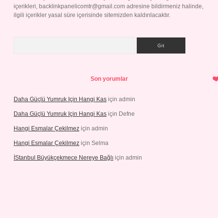
içerikleri,
backlinkpanelicomtr@gmail.com
adresine bildirmeniz halinde,
ilgili içerikler yasal süre içerisinde sitemizden kaldırılacaktır.
Arama
Son yorumlar
Daha Güçlü Yumruk Için Hangi Kas
için
admin
Daha Güçlü Yumruk Için Hangi Kas
için
Defne
Hangi Esmalar Çekilmez
için
admin
Hangi Esmalar Çekilmez
için
Selma
İStanbul Büyükçekmece Nereye Bağlı
için
admin