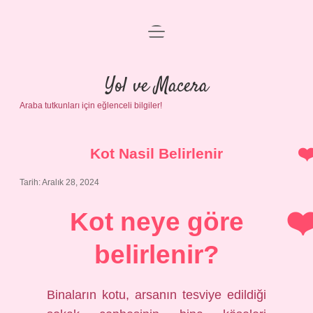
menüyü
Anasayfa
aç
Gizlilik Politikası
Yol ve Macera
Araba tutkunları için eğlenceli bilgiler!
Yasal Uyarı
Hakkımızda
Kot Nasil Belirlenir
Tarih: Aralık 28, 2024
Kot neye göre
belirlenir?
Binaların kotu, arsanın tesviye edildiği