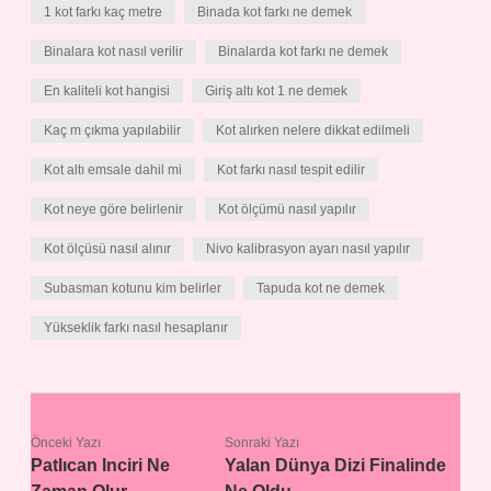
1 kot farkı kaç metre
Binada kot farkı ne demek
Binalara kot nasıl verilir
Binalarda kot farkı ne demek
En kaliteli kot hangisi
Giriş altı kot 1 ne demek
Kaç m çıkma yapılabilir
Kot alırken nelere dikkat edilmeli
Kot altı emsale dahil mi
Kot farkı nasıl tespit edilir
Kot neye göre belirlenir
Kot ölçümü nasıl yapılır
Kot ölçüsü nasıl alınır
Nivo kalibrasyon ayarı nasıl yapılır
Subasman kotunu kim belirler
Tapuda kot ne demek
Yükseklik farkı nasıl hesaplanır
Önceki Yazı
Sonraki Yazı
Patlıcan Inciri Ne
Yalan Dünya Dizi Finalinde