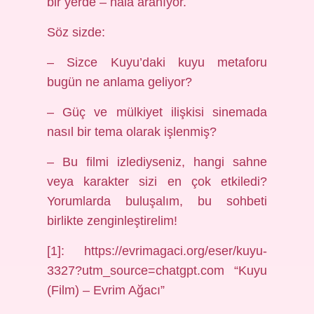
bir yerde – hâlâ aranıyor.
Söz sizde:
– Sizce Kuyu’daki kuyu metaforu
bugün ne anlama geliyor?
– Güç ve mülkiyet ilişkisi sinemada
nasıl bir tema olarak işlenmiş?
– Bu filmi izlediyseniz, hangi sahne
veya karakter sizi en çok etkiledi?
Yorumlarda buluşalım, bu sohbeti
birlikte zenginleştirelim!
[1]: https://evrimagaci.org/eser/kuyu-
3327?utm_source=chatgpt.com “Kuyu
(Film) – Evrim Ağacı”