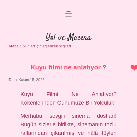
menüyü
Anasayfa
aç
Gizlilik Politikası
Yol ve Macera
Araba tutkunları için eğlenceli bilgiler!
Yasal Uyarı
Hakkımızda
Kuyu filmi ne anlatıyor ?
Tarih: Kasım 15, 2025
Kuyu Filmi Ne Anlatıyor?
Kökenlerinden Günümüze Bir Yolculuk
Merhaba sevgili sinema dostları!
Bugün sizlerle birlikte, sinemanın tozlu
raflarından çıkarılmış ve hâlâ tüyleri