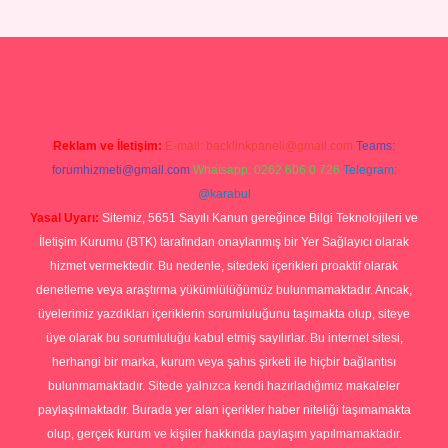
lbet yeni giriş
Betexper giriş adresi güncellendi
betexper.xyz
hilto
Reklam ve İletişim:
E-mail:
backlinkpaneli@gmail.com
Teams:
forumhizmeti@gmail.com
Whatsapp: 0262 606 0 726
Telegram:
@karabul
Yasal Uyarı:
Sitemiz, 5651 Sayılı Kanun gereğince Bilgi Teknolojileri ve
İletişim Kurumu (BTK) tarafından onaylanmış bir Yer Sağlayıcı olarak
hizmet vermektedir. Bu nedenle, sitedeki içerikleri proaktif olarak
denetleme veya araştırma yükümlülüğümüz bulunmamaktadır. Ancak,
üyelerimiz yazdıkları içeriklerin sorumluluğunu taşımakta olup, siteye
üye olarak bu sorumluluğu kabul etmiş sayılırlar. Bu internet sitesi,
herhangi bir marka, kurum veya şahıs şirketi ile hiçbir bağlantısı
bulunmamaktadır. Sitede yalnızca kendi hazırladığımız makaleler
paylaşılmaktadır. Burada yer alan içerikler haber niteliği taşımamakta
olup, gerçek kurum ve kişiler hakkında paylaşım yapılmamaktadır.