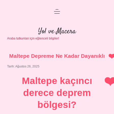
menüyü
Anasayfa
aç
Gizlilik Politikası
Yol ve Macera
Araba tutkunları için eğlenceli bilgiler!
Yasal Uyarı
Hakkımızda
Maltepe Depreme Ne Kadar Dayanıklı
Tarih: Ağustos 26, 2025
Maltepe kaçıncı
derece deprem
bölgesi?