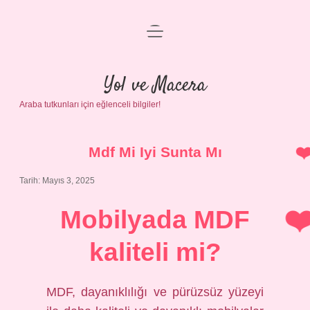
menüyü
Anasayfa
aç
Gizlilik Politikası
Yol ve Macera
Araba tutkunları için eğlenceli bilgiler!
Yasal Uyarı
Hakkımızda
Mdf Mi Iyi Sunta Mı
Tarih: Mayıs 3, 2025
Mobilyada MDF
kaliteli mi?
MDF, dayanıklılığı ve pürüzsüz yüzeyi