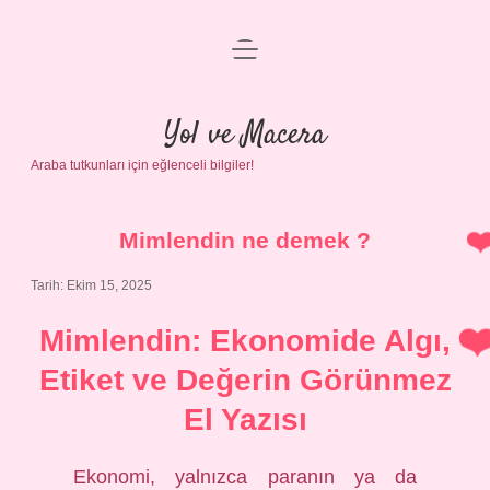
menüyü
Anasayfa
aç
Gizlilik Politikası
Yol ve Macera
Araba tutkunları için eğlenceli bilgiler!
Yasal Uyarı
Hakkımızda
Mimlendin ne demek ?
Tarih: Ekim 15, 2025
Mimlendin: Ekonomide Algı,
Etiket ve Değerin Görünmez
El Yazısı
Ekonomi, yalnızca paranın ya da