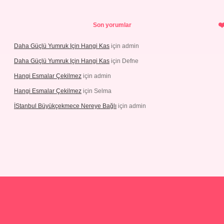
Son yorumlar
Daha Güçlü Yumruk Için Hangi Kas
için
admin
Daha Güçlü Yumruk Için Hangi Kas
için
Defne
Hangi Esmalar Çekilmez
için
admin
Hangi Esmalar Çekilmez
için
Selma
İStanbul Büyükçekmece Nereye Bağlı
için
admin
sino
ilbet yeni giriş
Betexper giriş adresi güncellendi
betexper.xyz