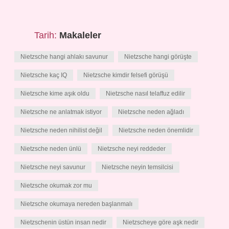
Tarih:
Makaleler
Nietzsche hangi ahlakı savunur
Nietzsche hangi görüşte
Nietzsche kaç IQ
Nietzsche kimdir felsefi görüşü
Nietzsche kime aşık oldu
Nietzsche nasıl telaffuz edilir
Nietzsche ne anlatmak istiyor
Nietzsche neden ağladı
Nietzsche neden nihilist değil
Nietzsche neden önemlidir
Nietzsche neden ünlü
Nietzsche neyi reddeder
Nietzsche neyi savunur
Nietzsche neyin temsilcisi
Nietzsche okumak zor mu
Nietzsche okumaya nereden başlanmalı
Nietzschenin üstün insan nedir
Nietzscheye göre aşk nedir