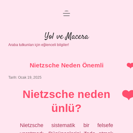
menüyü
Anasayfa
aç
Gizlilik Politikası
Yol ve Macera
Araba tutkunları için eğlenceli bilgiler!
Yasal Uyarı
Hakkımızda
Nietzsche Neden Önemli
Tarih: Ocak 19, 2025
Nietzsche neden
ünlü?
Nietzsche sistematik bir felsefe