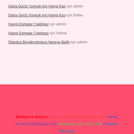
Daha Güçlü Yumruk Için Hangi Kas
için
admin
Daha Güçlü Yumruk Için Hangi Kas
için
Defne
Hangi Esmalar Çekilmez
için
admin
Hangi Esmalar Çekilmez
için
Selma
İStanbul Büyükçekmece Nereye Bağlı
için
admin
ilbet yeni giriş
Betexper giriş adresi güncellendi
betexper.xyz
hilto
Reklam ve İletişim:
E-mail:
backlinkpaneli@gmail.com
Teams:
forumhizmeti@gmail.com
Whatsapp: 0262 606 0 726
Telegram:
@karabul