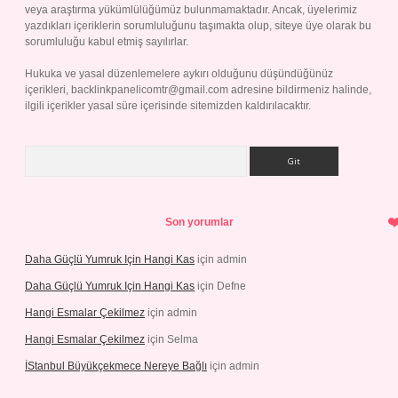
veya araştırma yükümlülüğümüz bulunmamaktadır. Ancak, üyelerimiz
yazdıkları içeriklerin sorumluluğunu taşımakta olup, siteye üye olarak bu
sorumluluğu kabul etmiş sayılırlar.
Hukuka ve yasal düzenlemelere aykırı olduğunu düşündüğünüz
içerikleri,
backlinkpanelicomtr@gmail.com
adresine bildirmeniz halinde,
ilgili içerikler yasal süre içerisinde sitemizden kaldırılacaktır.
Arama
Son yorumlar
Daha Güçlü Yumruk Için Hangi Kas
için
admin
Daha Güçlü Yumruk Için Hangi Kas
için
Defne
Hangi Esmalar Çekilmez
için
admin
Hangi Esmalar Çekilmez
için
Selma
İStanbul Büyükçekmece Nereye Bağlı
için
admin