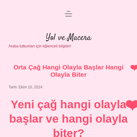
menüyü
Anasayfa
aç
Gizlilik Politikası
Yol ve Macera
Araba tutkunları için eğlenceli bilgiler!
Yasal Uyarı
Hakkımızda
Orta Çağ Hangi Olayla Başlar Hangi
Olayla Biter
Tarih: Ekim 10, 2024
Yeni çağ hangi olayla
başlar ve hangi olayla
biter?