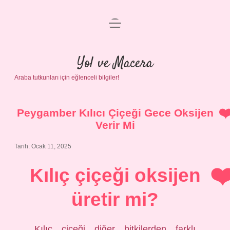
menüyü
Anasayfa
aç
Gizlilik Politikası
Yol ve Macera
Araba tutkunları için eğlenceli bilgiler!
Yasal Uyarı
Hakkımızda
Peygamber Kılıcı Çiçeği Gece Oksijen
Verir Mi
Tarih: Ocak 11, 2025
Kılıç çiçeği oksijen
üretir mi?
Kılıç çiçeği diğer bitkilerden farklı