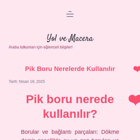
menüyü
Anasayfa
aç
Gizlilik Politikası
Yol ve Macera
Araba tutkunları için eğlenceli bilgiler!
Yasal Uyarı
Hakkımızda
Pik Boru Nerelerde Kullanılır
Tarih: Nisan 18, 2025
Pik boru nerede
kullanılır?
Borular ve bağlantı parçaları: Dökme