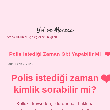
menüyü
Anasayfa
aç
Gizlilik Politikası
Yol ve Macera
Araba tutkunları için eğlenceli bilgiler!
Yasal Uyarı
Hakkımızda
Polis Istediği Zaman Gbt Yapabilir Mi
Tarih: Ocak 7, 2025
Polis istediği zaman
kimlik sorabilir mi?
Kolluk kuvvetleri, durdurma hakkına