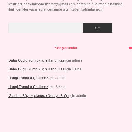
içerikleri,
backlinkpanelicomtr@gmail.com
adresine bildirmeniz halinde,
ilgili içerikler yasal süre içerisinde sitemizden kaldırılacaktır.
Arama
Son yorumlar
Daha Güçlü Yumruk Için Hangi Kas
için
admin
Daha Güçlü Yumruk Için Hangi Kas
için
Defne
Hangi Esmalar Çekilmez
için
admin
Hangi Esmalar Çekilmez
için
Selma
İStanbul Büyükçekmece Nereye Bağlı
için
admin