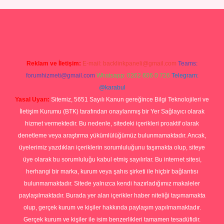
o
ilbet yeni giriş
Betexper giriş adresi güncellendi
betexper.xyz
hilt
Reklam ve İletişim:
E-mail:
backlinkpaneli@gmail.com
Teams:
forumhizmeti@gmail.com
Whatsapp: 0262 606 0 726
Telegram:
@karabul
Yasal Uyarı:
Sitemiz, 5651 Sayılı Kanun gereğince Bilgi Teknolojileri ve
İletişim Kurumu (BTK) tarafından onaylanmış bir Yer Sağlayıcı olarak
hizmet vermektedir. Bu nedenle, sitedeki içerikleri proaktif olarak
denetleme veya araştırma yükümlülüğümüz bulunmamaktadır. Ancak,
üyelerimiz yazdıkları içeriklerin sorumluluğunu taşımakta olup, siteye
üye olarak bu sorumluluğu kabul etmiş sayılırlar. Bu internet sitesi,
herhangi bir marka, kurum veya şahıs şirketi ile hiçbir bağlantısı
bulunmamaktadır. Sitede yalnızca kendi hazırladığımız makaleler
paylaşılmaktadır. Burada yer alan içerikler haber niteliği taşımamakta
olup, gerçek kurum ve kişiler hakkında paylaşım yapılmamaktadır.
Gerçek kurum ve kişiler ile isim benzerlikleri tamamen tesadüfidir.