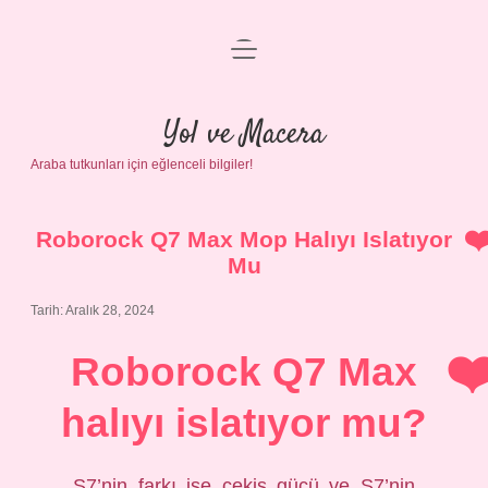
menüyü
Anasayfa
aç
Gizlilik Politikası
Yol ve Macera
Araba tutkunları için eğlenceli bilgiler!
Yasal Uyarı
Hakkımızda
Roborock Q7 Max Mop Halıyı Islatıyor
Mu
Tarih: Aralık 28, 2024
Roborock Q7 Max
halıyı islatıyor mu?
S7’nin farkı ise çekiş gücü ve S7’nin