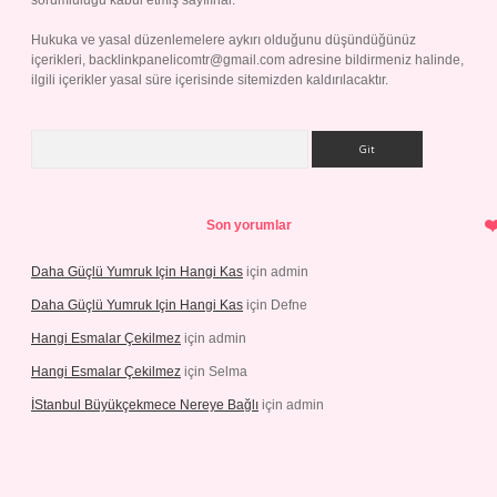
sorumluluğu kabul etmiş sayılırlar.
Hukuka ve yasal düzenlemelere aykırı olduğunu düşündüğünüz
içerikleri,
backlinkpanelicomtr@gmail.com
adresine bildirmeniz halinde,
ilgili içerikler yasal süre içerisinde sitemizden kaldırılacaktır.
Arama
Son yorumlar
Daha Güçlü Yumruk Için Hangi Kas
için
admin
Daha Güçlü Yumruk Için Hangi Kas
için
Defne
Hangi Esmalar Çekilmez
için
admin
Hangi Esmalar Çekilmez
için
Selma
İStanbul Büyükçekmece Nereye Bağlı
için
admin