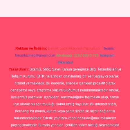
ilbet yeni giriş
Betexper giriş adresi güncellendi
betexper.xyz
hilto
Reklam ve İletişim:
E-mail:
backlinkpaneli@gmail.com
Teams:
forumhizmeti@gmail.com
Whatsapp: 0262 606 0 726
Telegram:
@karabul
Yasal Uyarı:
Sitemiz, 5651 Sayılı Kanun gereğince Bilgi Teknolojileri ve
İletişim Kurumu (BTK) tarafından onaylanmış bir Yer Sağlayıcı olarak
hizmet vermektedir. Bu nedenle, sitedeki içerikleri proaktif olarak
denetleme veya araştırma yükümlülüğümüz bulunmamaktadır. Ancak,
üyelerimiz yazdıkları içeriklerin sorumluluğunu taşımakta olup, siteye
üye olarak bu sorumluluğu kabul etmiş sayılırlar. Bu internet sitesi,
herhangi bir marka, kurum veya şahıs şirketi ile hiçbir bağlantısı
bulunmamaktadır. Sitede yalnızca kendi hazırladığımız makaleler
paylaşılmaktadır. Burada yer alan içerikler haber niteliği taşımamakta