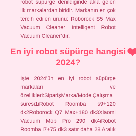
robot süpürge denildiğinde akla gelen
ilk markalardan biridir. Markanın en çok
tercih edilen ürünü; Roborock S5 Max
Vacuum Cleaner Intelligent Robot
Vacuum Cleaner’dır.
En iyi robot süpürge hangisi
2024?
İşte 2024’ün en iyi robot süpürge
markaları ve
özellikleri:SiparişMarka/ModelÇalışma
süresi1iRobot Roomba s9+120
dk2Roborock Q7 Max+180 dk3Xiaomi
Vacuum Mop Pro 290 dk4iRobot
Roomba i7+75 dk3 satır daha 28 Aralık