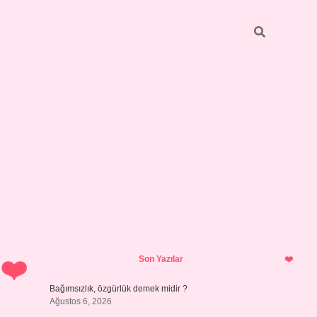
Sidebar
betci
bonus veren bahis siteleri
ilbet casino
Son Yazılar
Bağımsızlık, özgürlük demek midir ?
Ağustos 6, 2026