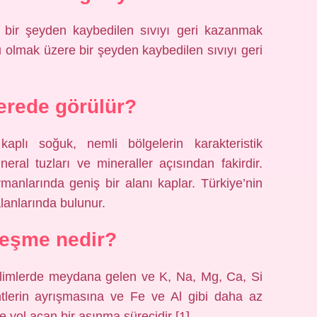
e bir şeyden kaybedilen sıvıyı geri kazanmak
u olmak üzere bir şeyden kaybedilen sıvıyı geri
erede görülür?
aplı soğuk, nemli bölgelerin karakteristik
neral tuzları ve mineraller açısından fakirdir.
anlarında geniş bir alanı kaplar. Türkiye’nin
lanlarında bulunur.
tleşme nedir?
 iklimlerde meydana gelen ve K, Na, Mg, Ca, Si
lerin ayrışmasına ve Fe ve Al gibi daha az
yol açan bir aşınma sürecidir [1].