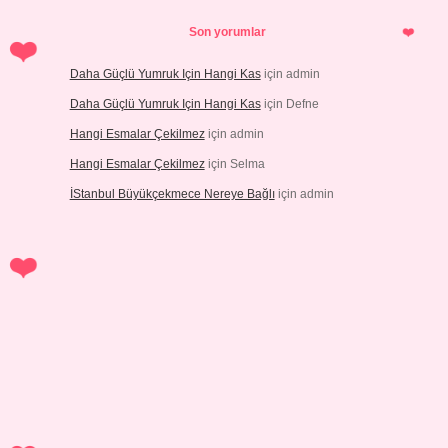
Son yorumlar
Daha Güçlü Yumruk Için Hangi Kas
için
admin
Daha Güçlü Yumruk Için Hangi Kas
için
Defne
Hangi Esmalar Çekilmez
için
admin
Hangi Esmalar Çekilmez
için
Selma
İStanbul Büyükçekmece Nereye Bağlı
için
admin