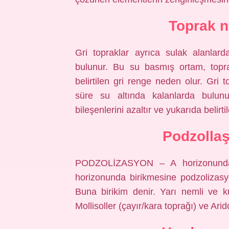
Toprak n
Gri topraklar ayrıca sulak alanlard
bulunur. Bu su basmış ortam, toprak
belirtilen gri renge neden olur. Gri t
süre su altında kalanlarda bulun
bileşenlerini azaltır ve yukarıda belirt
Podzolla
PODZOLİZASYON – A horizonunda
horizonunda birikmesine podzolizasyo
Buna birikim denir. Yarı nemli ve ku
Mollisoller (çayır/kara toprağı) ve Arido