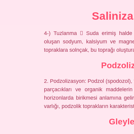
Saliniz
4-) Tuzlanma  Suda erimiş halde b
oluşan sodyum, kalsiyum ve magnezy
topraklara solnçak, bu toprağı oluştur
Podzoli
2. Podzolizasyon: Podzol (spodozol), t
parçacıkları ve organik maddelerin
horizonlarda birikmesi anlamına geli
varlığı, podzolik toprakların karakterist
Gleyl