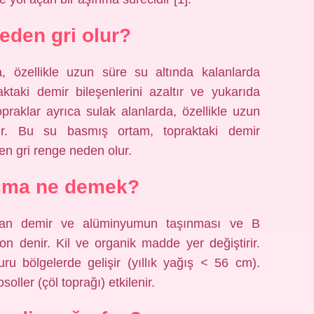
eden gri olur?
a, özellikle uzun süre su altında kalanlarda
taki demir bileşenlerini azaltır ve yukarıda
opraklar ayrıca sulak alanlarda, özellikle uzun
ur. Bu su basmış ortam, topraktaki demir
ilen gri renge neden olur.
şma ne demek?
n demir ve alüminyumun taşınması ve B
n denir. Kil ve organik madde yer değiştirir.
ru bölgelerde gelişir (yıllık yağış < 56 cm).
soller (çöl toprağı) etkilenir.