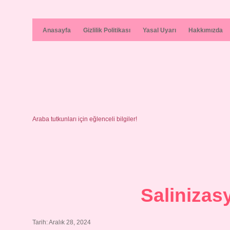
Anasayfa
Gizlilik Politikası
Yasal Uyarı
Hakkımızda
Araba tutkunları için eğlenceli bilgiler!
Saliniza
Tarih: Aralık 28, 2024