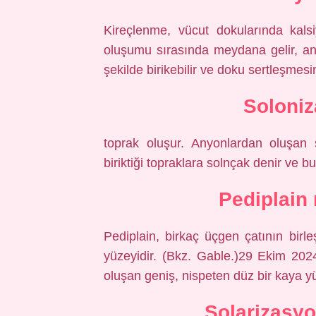
Kireçlenme, vücut dokularında kals
oluşumu sırasında meydana gelir, a
şekilde birikebilir ve doku sertleşmesi
Soloniz
toprak oluşur. Anyonlardan oluşan
biriktiği topraklara solnçak denir ve b
Pediplain
Pediplain, birkaç üçgen çatının birl
yüzeyidir. (Bkz. Gable.)29 Ekim 2024
oluşan geniş, nispeten düz bir kaya y
Solarizasyo