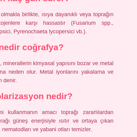
olmakla birlikte, ısıya dayanıklı veya toprağın
tojenlere karşı hassastır (Fusarium spp.,
ici, Pyrenochaeta lycopersici vb.).
nedir coğrafya?
, minerallerin kimyasal yapısını bozar ve metal
ına neden olur. Metal iyonlarını yakalama ve
 denir.
olarizasyon nedir?
lmi kullanmanın amacı toprağı zararlılardan
prağı güneş enerjisiyle ısıtır ve ortaya çıkan
, nematodları ve yabani otları temizler.