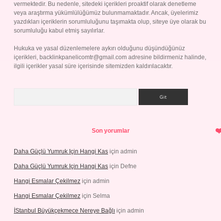
vermektedir. Bu nedenle, sitedeki içerikleri proaktif olarak denetleme
veya araştırma yükümlülüğümüz bulunmamaktadır. Ancak, üyelerimiz
yazdıkları içeriklerin sorumluluğunu taşımakta olup, siteye üye olarak bu
sorumluluğu kabul etmiş sayılırlar.
Hukuka ve yasal düzenlemelere aykırı olduğunu düşündüğünüz
içerikleri,
backlinkpanelicomtr@gmail.com
adresine bildirmeniz halinde,
ilgili içerikler yasal süre içerisinde sitemizden kaldırılacaktır.
Arama
Son yorumlar
Daha Güçlü Yumruk Için Hangi Kas
için
admin
Daha Güçlü Yumruk Için Hangi Kas
için
Defne
Hangi Esmalar Çekilmez
için
admin
Hangi Esmalar Çekilmez
için
Selma
İStanbul Büyükçekmece Nereye Bağlı
için
admin