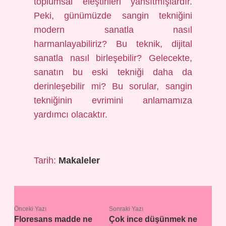
toplumsal eleştirileri yansıtmışlardır.
Peki, günümüzde sangin tekniğini
modern sanatla nasıl
harmanlayabiliriz? Bu teknik, dijital
sanatla nasıl birleşebilir? Gelecekte,
sanatın bu eski tekniği daha da
derinleşebilir mi? Bu sorular, sangin
tekniğinin evrimini anlamamıza
yardımcı olacaktır.
Tarih:
Makaleler
Önceki Yazı
Sonraki Yazı
Floresans madde ne
Çok ince düşünmek ne