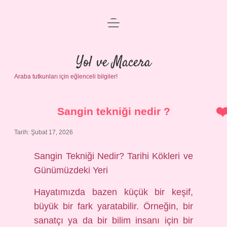
menüyü
Anasayfa
aç
Gizlilik Politikası
Yol ve Macera
Araba tutkunları için eğlenceli bilgiler!
Yasal Uyarı
Hakkımızda
Sangin tekniği nedir ?
Tarih: Şubat 17, 2026
Sangin Tekniği Nedir? Tarihi Kökleri ve
Günümüzdeki Yeri
Hayatımızda bazen küçük bir keşif,
büyük bir fark yaratabilir. Örneğin, bir
sanatçı ya da bir bilim insanı için bir