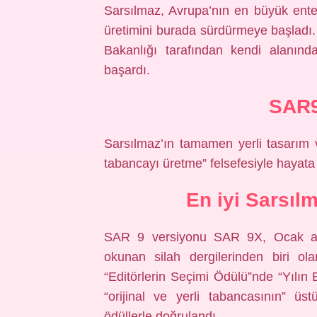
Sarsılmaz, Avrupa’nın en büyük enteg
üretimini burada sürdürmeye başladı. İ
Bakanlığı tarafından kendi alanınd
başardı.
SAR9
Sarsılmaz’ın tamamen yerli tasarım 
tabancayı üretme” felsefesiyle hayata 
En iyi Sarsıl
SAR 9 versiyonu SAR 9X, Ocak ayın
okunan silah dergilerinden biri ol
“Editörlerin Seçimi Ödülü”nde “Yılın
“orijinal ve yerli tabancasının” üs
ödüllerle doğrulandı.