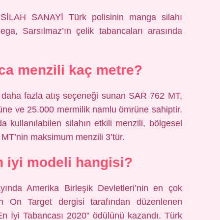
LAH SANAYİ Türk polisinin manga silahı
ga, Sarsılmaz’ın çelik tabancaları arasında
ca menzili kaç metre?
le daha fazla atış seçeneği sunan SAR 762 MT,
ne ve 25.000 mermilik namlu ömrüne sahiptir.
a kullanılabilen silahın etkili menzili, bölgesel
2 MT’nin maksimum menzili 3’tür.
n iyi modeli hangisi?
da Amerika Birleşik Devletleri’nin en çok
an On Target dergisi tarafından düzenlenen
 En İyi Tabancası 2020” ödülünü kazandı. Türk