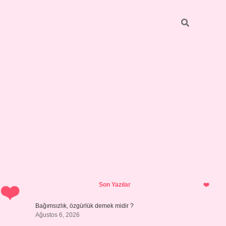
Sidebar
betci
bonus veren bahis siteleri
ilbet casino
i
Son Yazılar
Bağımsızlık, özgürlük demek midir ?
Ağustos 6, 2026