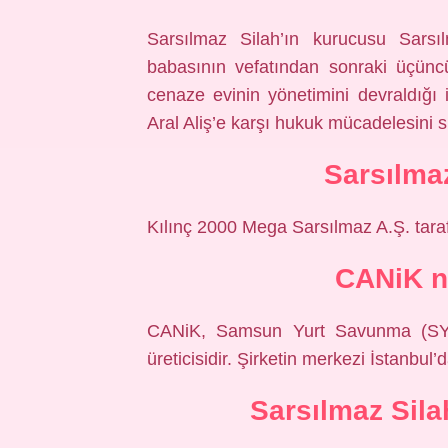
Sarsılmaz Silah’ın kurucusu Sarsıl
babasının vefatından sonraki üçünc
cenaze evinin yönetimini devraldığı i
Aral Aliş’e karşı hukuk mücadelesini 
Sarsılma
Kılınç 2000 Mega Sarsılmaz A.Ş. tarafın
CANiK ne
CANiK, Samsun Yurt Savunma (SYS) Ş
üreticisidir. Şirketin merkezi İstanbul
Sarsılmaz Sila