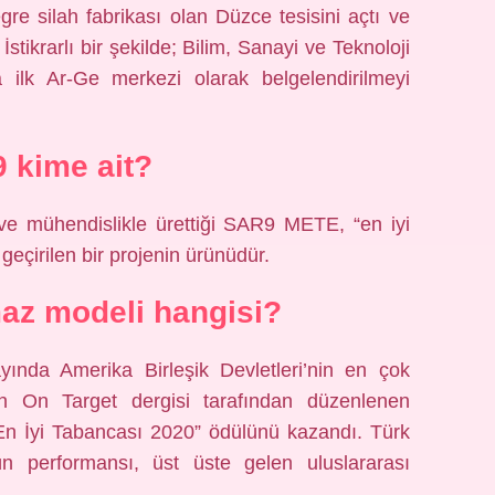
re silah fabrikası olan Düzce tesisini açtı ve
stikrarlı bir şekilde; Bilim, Sanayi ve Teknoloji
a ilk Ar-Ge merkezi olarak belgelendirilmeyi
 kime ait?
ve mühendislikle ürettiği SAR9 METE, “en iyi
geçirilen bir projenin ürünüdür.
maz modeli hangisi?
da Amerika Birleşik Devletleri’nin en çok
an On Target dergisi tarafından düzenlenen
 En İyi Tabancası 2020” ödülünü kazandı. Türk
tün performansı, üst üste gelen uluslararası