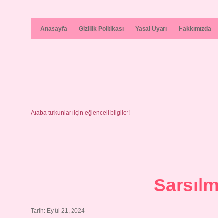
Anasayfa
Gizlilik Politikası
Yasal Uyarı
Hakkımızda
Araba tutkunları için eğlenceli bilgiler!
Sarsılm
Tarih: Eylül 21, 2024