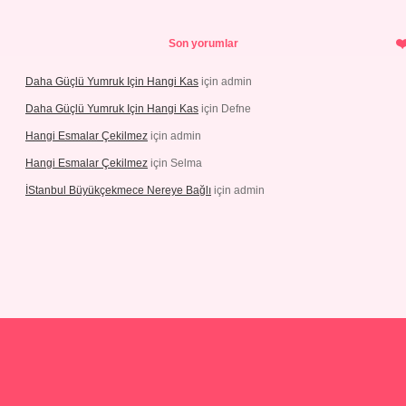
Son yorumlar
Daha Güçlü Yumruk Için Hangi Kas
için
admin
Daha Güçlü Yumruk Için Hangi Kas
için
Defne
Hangi Esmalar Çekilmez
için
admin
Hangi Esmalar Çekilmez
için
Selma
İStanbul Büyükçekmece Nereye Bağlı
için
admin
sino
ilbet yeni giriş
Betexper giriş adresi güncellendi
betexper.xyz