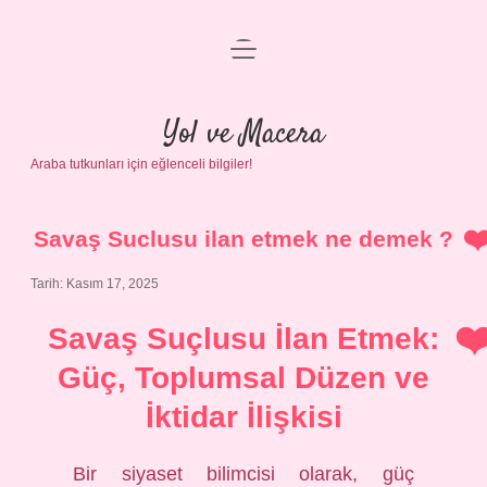
menüyü
Anasayfa
aç
Gizlilik Politikası
Yol ve Macera
Araba tutkunları için eğlenceli bilgiler!
Yasal Uyarı
Hakkımızda
Savaş Suclusu ilan etmek ne demek ?
Tarih: Kasım 17, 2025
Savaş Suçlusu İlan Etmek:
Güç, Toplumsal Düzen ve
İktidar İlişkisi
Bir siyaset bilimcisi olarak, güç