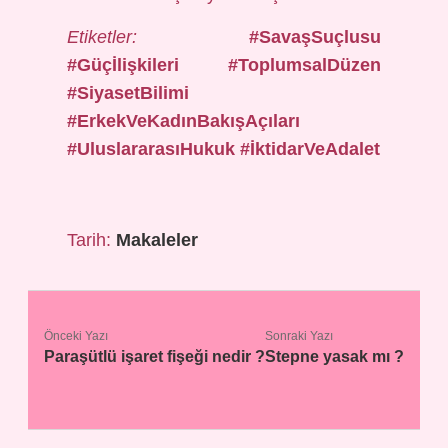
Etiketler:
#SavaşSuçlusu
#Güçİlişkileri #ToplumsalDüzen
#SiyasetBilimi
#ErkekVeKadınBakışAçıları
#UluslararasıHukuk #İktidarVeAdalet
Tarih:
Makaleler
Önceki Yazı
Sonraki Yazı
Paraşütlü işaret fişeği nedir ?
Stepne yasak mı ?