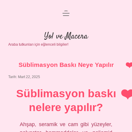
menüyü
Anasayfa
aç
Gizlilik Politikası
Yol ve Macera
Araba tutkunları için eğlenceli bilgiler!
Yasal Uyarı
Hakkımızda
Süblimasyon Baskı Neye Yapılır
Tarih: Mart 22, 2025
Süblimasyon baskı
nelere yapılır?
Ahşap, seramik ve cam gibi yüzeyler,