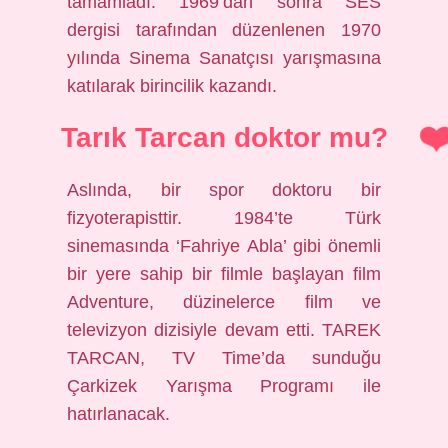
tamamladı. 1969’dan sonra SES
dergisi tarafından düzenlenen 1970
yılında Sinema Sanatçısı yarışmasına
katılarak birincilik kazandı.
Tarık Tarcan doktor mu?
Aslında, bir spor doktoru bir
fizyoterapisttir. 1984’te Türk
sinemasında ‘Fahriye Abla’ gibi önemli
bir yere sahip bir filmle başlayan film
Adventure, düzinelerce film ve
televizyon dizisiyle devam etti. TAREK
TARCAN, TV Time’da sunduğu
Çarkizek Yarışma Programı ile
hatırlanacak.