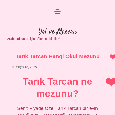
menüyü
Anasayfa
aç
Gizlilik Politikası
Yol ve Macera
Araba tutkunları için eğlenceli bilgiler!
Yasal Uyarı
Hakkımızda
Tarık Tarcan Hangi Okul Mezunu
Tarih: Mayıs 18, 2025
Tarık Tarcan ne
mezunu?
Şehit Piyade Özel Tarık Tarcan bir evin