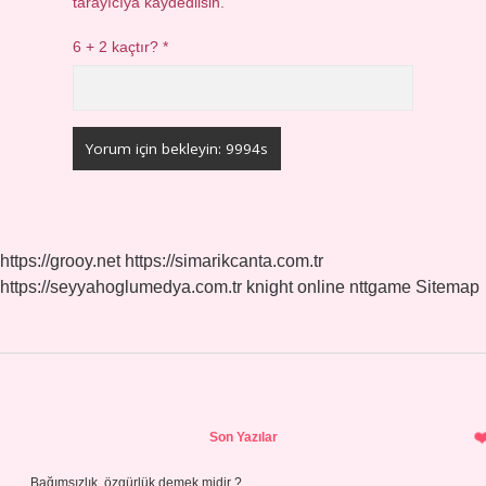
tarayıcıya kaydedilsin.
6 + 2 kaçtır?
*
https://grooy.net
https://simarikcanta.com.tr
https://seyyahoglumedya.com.tr
knight online
nttgame
Sitemap
Sidebar
Son Yazılar
Bağımsızlık, özgürlük demek midir ?