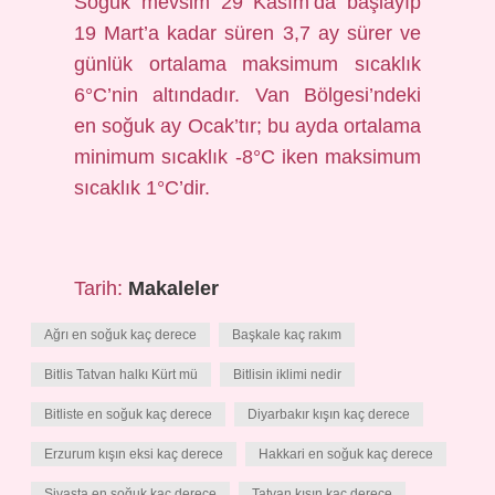
Soğuk mevsim 29 Kasım’da başlayıp
19 Mart’a kadar süren 3,7 ay sürer ve
günlük ortalama maksimum sıcaklık
6°C’nin altındadır. Van Bölgesi’ndeki
en soğuk ay Ocak’tır; bu ayda ortalama
minimum sıcaklık -8°C iken maksimum
sıcaklık 1°C’dir.
Tarih:
Makaleler
Ağrı en soğuk kaç derece
Başkale kaç rakım
Bitlis Tatvan halkı Kürt mü
Bitlisin iklimi nedir
Bitliste en soğuk kaç derece
Diyarbakır kışın kaç derece
Erzurum kışın eksi kaç derece
Hakkari en soğuk kaç derece
Sivasta en soğuk kaç derece
Tatvan kışın kaç derece