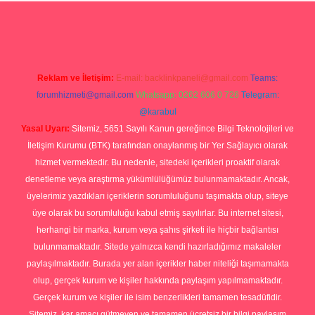
et casino
ilbet yeni giriş
Betexper giriş adresi güncellendi
betexpe
Reklam ve İletişim:
E-mail:
backlinkpaneli@gmail.com
Teams:
forumhizmeti@gmail.com
Whatsapp: 0262 606 0 726
Telegram:
@karabul
Yasal Uyarı:
Sitemiz, 5651 Sayılı Kanun gereğince Bilgi Teknolojileri ve
İletişim Kurumu (BTK) tarafından onaylanmış bir Yer Sağlayıcı olarak
hizmet vermektedir. Bu nedenle, sitedeki içerikleri proaktif olarak
denetleme veya araştırma yükümlülüğümüz bulunmamaktadır. Ancak,
üyelerimiz yazdıkları içeriklerin sorumluluğunu taşımakta olup, siteye
üye olarak bu sorumluluğu kabul etmiş sayılırlar. Bu internet sitesi,
herhangi bir marka, kurum veya şahıs şirketi ile hiçbir bağlantısı
bulunmamaktadır. Sitede yalnızca kendi hazırladığımız makaleler
paylaşılmaktadır. Burada yer alan içerikler haber niteliği taşımamakta
olup, gerçek kurum ve kişiler hakkında paylaşım yapılmamaktadır.
Gerçek kurum ve kişiler ile isim benzerlikleri tamamen tesadüfidir.
Sitemiz, kar amacı gütmeyen ve tamamen ücretsiz bir bilgi paylaşım