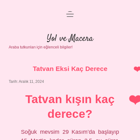
menüyü
Anasayfa
aç
Gizlilik Politikası
Yol ve Macera
Araba tutkunları için eğlenceli bilgiler!
Yasal Uyarı
Hakkımızda
Tatvan Eksi Kaç Derece
Tarih: Aralık 11, 2024
Tatvan kışın kaç
derece?
Soğuk mevsim 29 Kasım’da başlayıp