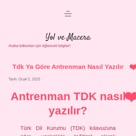
menüyü
Anasayfa
aç
Gizlilik Politikası
Yol ve Macera
Araba tutkunları için eğlenceli bilgiler!
Yasal Uyarı
Hakkımızda
Tdk Ya Göre Antrenman Nasıl Yazılır
Tarih: Ocak 5, 2025
Antrenman TDK nasıl
yazılır?
Türk Dil Kurumu (TDK) kılavuzuna