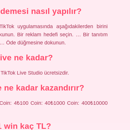
ödemesi nasıl yapılır?
ikTok uygulamasında aşağıdakilerden birini
nun. Bir reklam hedefi seçin. … Bir tanıtım
in. … Öde düğmesine dokunun.
ive ne kadar?
TikTok Live Studio ücretsizdir.
e ne kadar kazandırır?
0 Coin: 4₺100 Coin: 40₺1000 Coin: 400₺10000
1 win kaç TL?