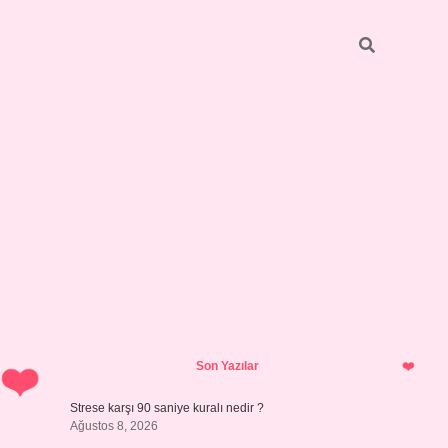
Sidebar
betci
bonus veren bahis siteleri
ilbet casino
i
Son Yazılar
Strese karşı 90 saniye kuralı nedir ?
Ağustos 8, 2026